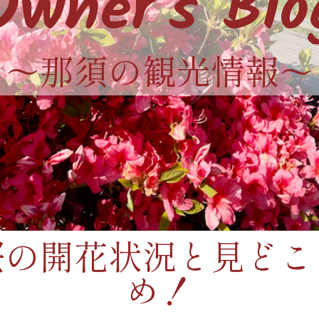
Owner's Blo
〜那須の観光情報〜
の桜の開花状況と見ど
め！