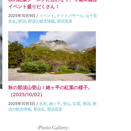
イベント盛りだくさん！
2025年10月9日
/
イベント
,
ナイトバザール
,
山十音
楽会
,
那須
,
那須の観光情報
,
那須高原
秋の那須山登山！姥ヶ平の紅葉の様子。
（2025/10/02）
2025年10月3日
/
名所
,
姥ヶ平
,
登山
,
紅葉
,
那須
,
那
須の観光情報
,
那須岳
,
那須高原
-Photo Gallery-