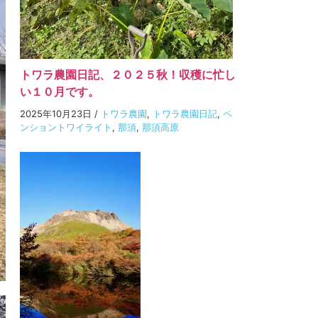
トワラ農園日記、２０２５秋！収穫に忙し
い１０月です。
2025年10月23日
/
トワラ農園
,
トワラ農園日記
,
ペ
ンショントワイライト
,
那須
,
那須高原