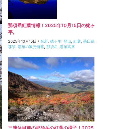
那須岳紅葉情報！2025年10月15日の姥ヶ
平。
2025年10月15日
/
名所
,
姥ヶ平
,
登山
,
紅葉
,
茶臼岳
,
那須
,
那須の観光情報
,
那須岳
,
那須高原
三連休目前の那須岳の紅葉の様子！2025