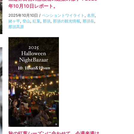
年10月10日レポート。
2025年10月10日
/
ペンショントワイライト
,
名所
,
姥ヶ平
,
登山
,
紅葉
,
那須
,
那須の観光情報
,
那須岳
,
那須高原
秋の紅葉シーズンに合わせて、今週来週は