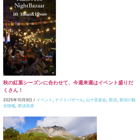
秋の紅葉シーズンに合わせて、今週来週はイベント盛りだ
くさん！
2025年10月9日
/
イベント
,
ナイトバザール
,
山十音楽会
,
那須
,
那須の観
光情報
,
那須高原