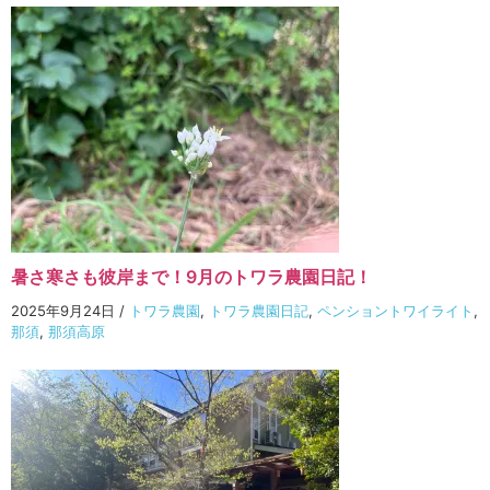
暑さ寒さも彼岸まで！9月のトワラ農園日記！
2025年9月24日
/
トワラ農園
,
トワラ農園日記
,
ペンショントワイライト
,
那須
,
那須高原