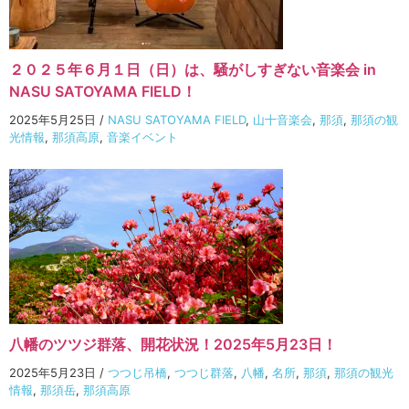
２０２５年６月１日（日）は、騒がしすぎない音楽会 in
NASU SATOYAMA FIELD！
2025年5月25日
/
NASU SATOYAMA FIELD
,
山十音楽会
,
那須
,
那須の観
光情報
,
那須高原
,
音楽イベント
八幡のツツジ群落、開花状況！2025年5月23日！
2025年5月23日
/
つつじ吊橋
,
つつじ群落
,
八幡
,
名所
,
那須
,
那須の観光
情報
,
那須岳
,
那須高原