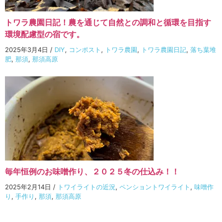
トワラ農園日記！農を通じて自然との調和と循環を目指す
環境配慮型の宿です。
2025年3月4日
/
DIY
,
コンポスト
,
トワラ農園
,
トワラ農園日記
,
落ち葉堆
肥
,
那須
,
那須高原
毎年恒例のお味噌作り、２０２５冬の仕込み！！
2025年2月14日
/
トワイライトの近況
,
ペンショントワイライト
,
味噌作
り
,
手作り
,
那須
,
那須高原