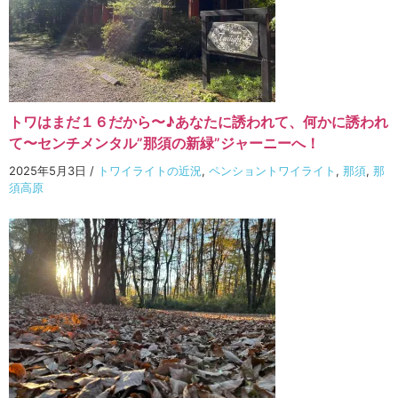
トワはまだ１６だから〜♪あなたに誘われて、何かに誘われ
て〜センチメンタル”那須の新緑”ジャーニーへ！
2025年5月3日
/
トワイライトの近況
,
ペンショントワイライト
,
那須
,
那
須高原