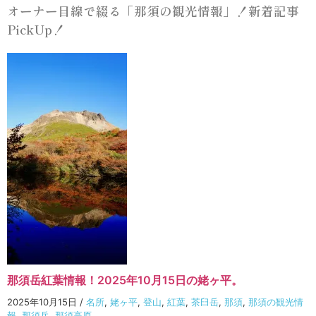
オーナー目線で綴る「那須の観光情報」！新着記事
PickUp！
那須岳紅葉情報！2025年10月15日の姥ヶ平。
2025年10月15日
/
名所
,
姥ヶ平
,
登山
,
紅葉
,
茶臼岳
,
那須
,
那須の観光情
報
,
那須岳
,
那須高原