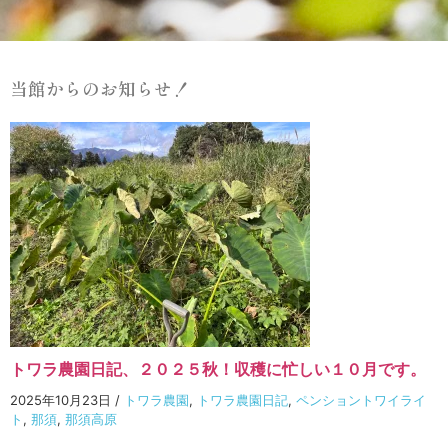
当館からのお知らせ！
トワラ農園日記、２０２５秋！収穫に忙しい１０月です。
2025年10月23日
/
トワラ農園
,
トワラ農園日記
,
ペンショントワイライ
ト
,
那須
,
那須高原