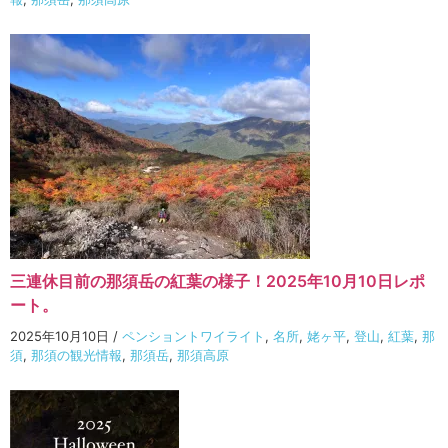
三連休目前の那須岳の紅葉の様子！2025年10月10日レポ
ート。
2025年10月10日
/
ペンショントワイライト
,
名所
,
姥ヶ平
,
登山
,
紅葉
,
那
須
,
那須の観光情報
,
那須岳
,
那須高原