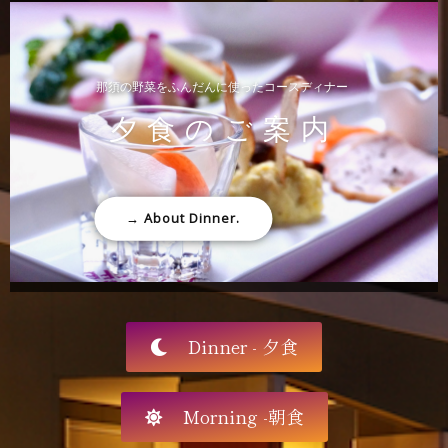
那須の野菜をふんだんに使ったコースディナー
夕食のご案内
→ About Dinner.
Dinner - 夕食
Morning -朝食