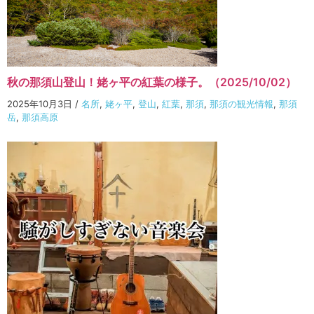
秋の那須山登山！姥ヶ平の紅葉の様子。（2025/10/02）
2025年10月3日
/
名所
,
姥ヶ平
,
登山
,
紅葉
,
那須
,
那須の観光情報
,
那須
岳
,
那須高原