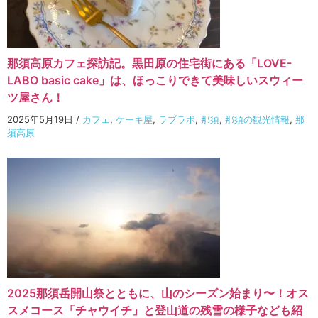
那須高原カフェ探訪記。黒田原の住宅街にある「LOVE-
LABO basic cake」は、ほっこりできて美味しいスウィー
ツ屋さん！
2025年5月19日
/
カフェ
,
ケーキ屋
,
ラブラボ
,
那須
,
那須の観光情報
,
那
須高原
2025那須岳開山祭とともに、山のシーズン始まり〜！オス
スメコース「チャウイチ」と登山道の残雪の様子なども紹