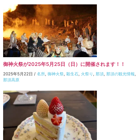
御神火祭が2025年5月25日（日）に開催されます！！
2025年5月22日
/
名所
,
御神火祭
,
殺生石
,
火祭り
,
那須
,
那須の観光情報
,
那須高原