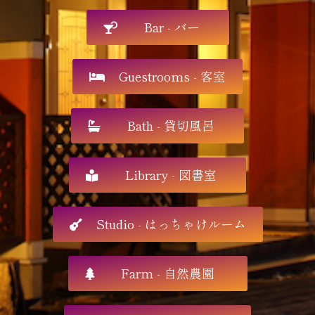
Bar - バー
Guestrooms - 客室
Bath - 貸切風呂
Library - 図書室
Studio - はっちゃけルーム
Farm - 自然農園