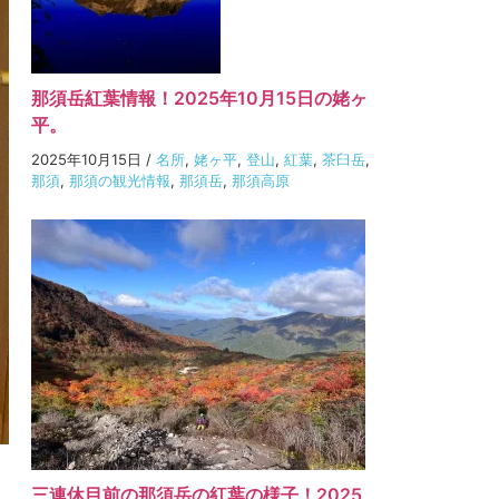
那須岳紅葉情報！2025年10月15日の姥ヶ
平。
2025年10月15日
/
名所
,
姥ヶ平
,
登山
,
紅葉
,
茶臼岳
,
那須
,
那須の観光情報
,
那須岳
,
那須高原
三連休目前の那須岳の紅葉の様子！2025