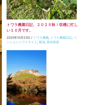
トワラ農園日記、２０２５秋！収穫に忙し
い１０月です。
2025年10月23日
/
トワラ農園
,
トワラ農園日記
,
ペ
ンショントワイライト
,
那須
,
那須高原