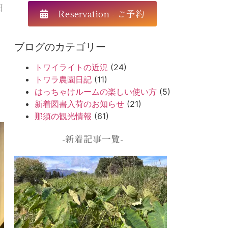
日
Reservation - ご予約
ブログのカテゴリー
トワイライトの近況
(24)
トワラ農園日記
(11)
はっちゃけルームの楽しい使い方
(5)
新着図書入荷のお知らせ
(21)
那須の観光情報
(61)
-新着記事一覧-