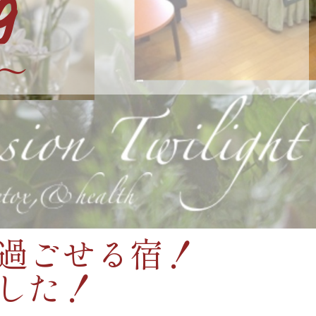
g
〜
過ごせる宿！
した！