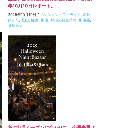
年10月10日レポート。
2025年10月10日
/
ペンショントワイライト
,
名所
,
姥ヶ平
,
登山
,
紅葉
,
那須
,
那須の観光情報
,
那須岳
,
那須高原
秋の紅葉シーズンに合わせて、今週来週は