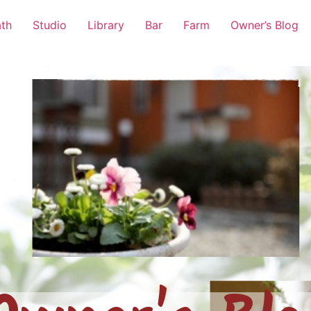
th
Studio
Library
Bar
Farm
Owner’s Blog