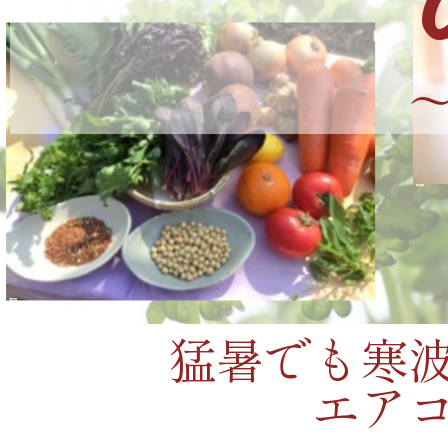
猛暑でも寒
エア