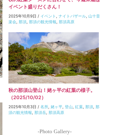
イベント盛りだくさん！
2025年10月9日
/
イベント
,
ナイトバザール
,
山十音
楽会
,
那須
,
那須の観光情報
,
那須高原
秋の那須山登山！姥ヶ平の紅葉の様子。
（2025/10/02）
2025年10月3日
/
名所
,
姥ヶ平
,
登山
,
紅葉
,
那須
,
那
須の観光情報
,
那須岳
,
那須高原
-Photo Gallery-