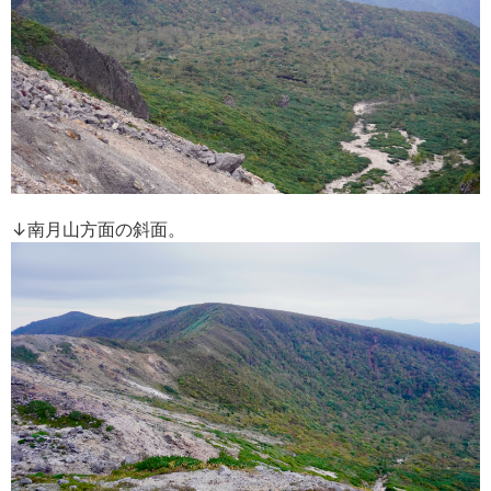
↓南月山方面の斜面。