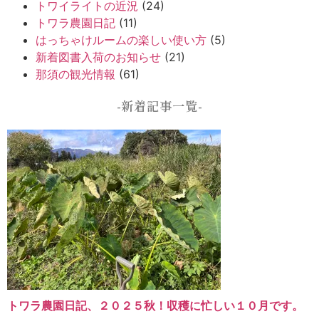
トワイライトの近況
(24)
トワラ農園日記
(11)
はっちゃけルームの楽しい使い方
(5)
新着図書入荷のお知らせ
(21)
那須の観光情報
(61)
-新着記事一覧-
トワラ農園日記、２０２５秋！収穫に忙しい１０月です。