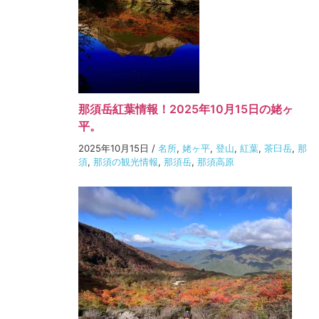
那須岳紅葉情報！2025年10月15日の姥ヶ
平。
2025年10月15日
/
名所
,
姥ヶ平
,
登山
,
紅葉
,
茶臼岳
,
那
須
,
那須の観光情報
,
那須岳
,
那須高原