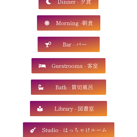
Dinner - 夕食
Morning -朝食
Bar - バー
Guestrooms - 客室
Bath - 貸切風呂
Library - 図書室
Studio - はっちゃけルーム