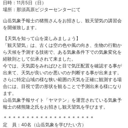
日時：11月5日（日）
場所：那須高原ビジターセンターにて
山岳気象予報士の猪熊さんをお招きし、観天望気の講習会
を開催致します。
【天気を知って山を楽しみましょう】
「観天望気」は、古くは空の色や風の向き、生物の行動か
ら天候を予測する技術で、ある気象条件下での気象変化を
経験則として伝承されて来ました。
今では、天気図をみればひと目で気圧配置を確認する事が
出来て、天気が良いのか悪いのか判断する事が出来ます。
さらに特定山域の様な狭い範囲の天気を正確に観測する場
合には、目視で雲の形状を観ることで予測出来る様になり
ます。
山岳気象予報サイト「ヤマテン」を運営されている気象予
報士の猪熊隆之氏をお招きし観天望気を学びます。
＊＊＊＊＊＊＊＊＊＊＊＊＊＊＊＊＊＊＊＊
定 員：40名（山岳気象を学びたい方）