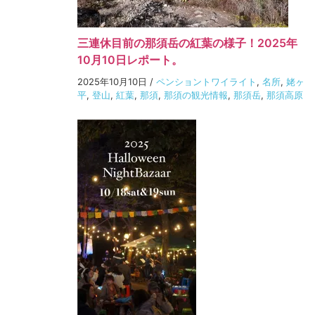
三連休目前の那須岳の紅葉の様子！2025年
10月10日レポート。
2025年10月10日
/
ペンショントワイライト
,
名所
,
姥ヶ
平
,
登山
,
紅葉
,
那須
,
那須の観光情報
,
那須岳
,
那須高原