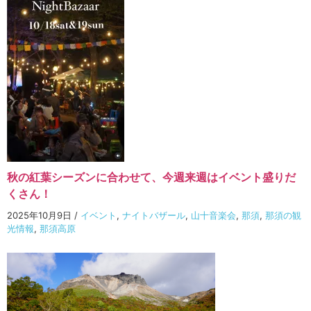
秋の紅葉シーズンに合わせて、今週来週はイベント盛りだ
くさん！
2025年10月9日
/
イベント
,
ナイトバザール
,
山十音楽会
,
那須
,
那須の観
光情報
,
那須高原