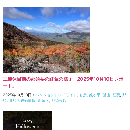
三連休目前の那須岳の紅葉の様子！2025年10月10日レポ
ート。
2025年10月10日
/
ペンショントワイライト
,
名所
,
姥ヶ平
,
登山
,
紅葉
,
那
須
,
那須の観光情報
,
那須岳
,
那須高原