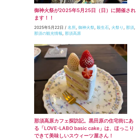
御神火祭が2025年5月25日（日）に開催され
ます！！
2025年5月22日
/
名所
,
御神火祭
,
殺生石
,
火祭り
,
那須
,
那須の観光情報
,
那須高原
那須高原カフェ探訪記。黒田原の住宅街にあ
る「LOVE-LABO basic cake」は、ほっこり
できて美味しいスウィーツ屋さん！