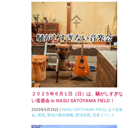
２０２５年６月１日（日）は、騒がしすぎな
い音楽会 in NASU SATOYAMA FIELD！
2025年5月25日
/
NASU SATOYAMA FIELD
,
山十音楽
会
,
那須
,
那須の観光情報
,
那須高原
,
音楽イベント