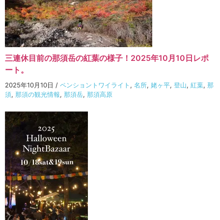
三連休目前の那須岳の紅葉の様子！2025年10月10日レポ
ート。
2025年10月10日
/
ペンショントワイライト
,
名所
,
姥ヶ平
,
登山
,
紅葉
,
那
須
,
那須の観光情報
,
那須岳
,
那須高原