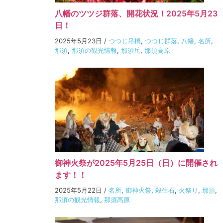
八幡のツツジ群落、開花状況！2025年5月23
日！
2025年5月23日
/
つつじ吊橋
,
つつじ群落
,
八幡
,
名所
,
那須
,
那須の観光情報
,
那須岳
,
那須高原
御神火祭が2025年5月25日（日）に開催され
ます！！
2025年5月22日
/
名所
,
御神火祭
,
殺生石
,
火祭り
,
那須
,
那須の観光情報
,
那須高原