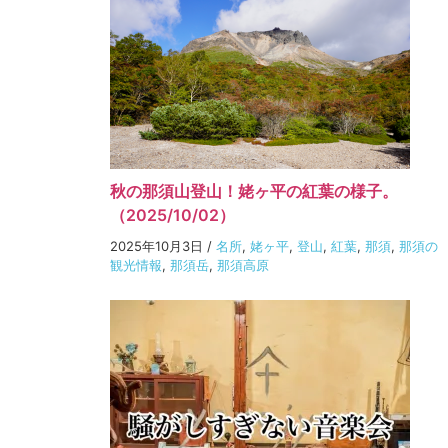
秋の那須山登山！姥ヶ平の紅葉の様子。
（2025/10/02）
2025年10月3日
/
名所
,
姥ヶ平
,
登山
,
紅葉
,
那須
,
那須の
観光情報
,
那須岳
,
那須高原