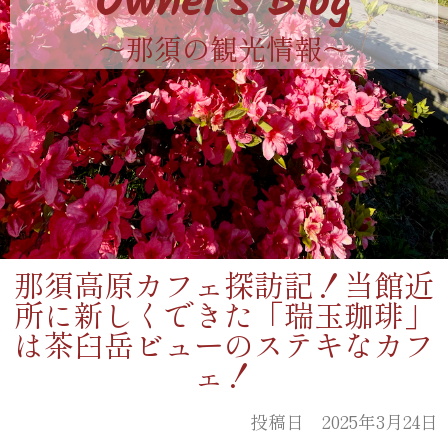
Owner's Blog
〜那須の観光情報〜
那須高原カフェ探訪記！当館近
所に新しくできた「瑞玉珈琲」
は茶臼岳ビューのステキなカフ
ェ！
投稿日 2025年3月24日