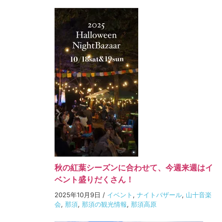
秋の紅葉シーズンに合わせて、今週来週はイ
ベント盛りだくさん！
2025年10月9日
/
イベント
,
ナイトバザール
,
山十音楽
会
,
那須
,
那須の観光情報
,
那須高原