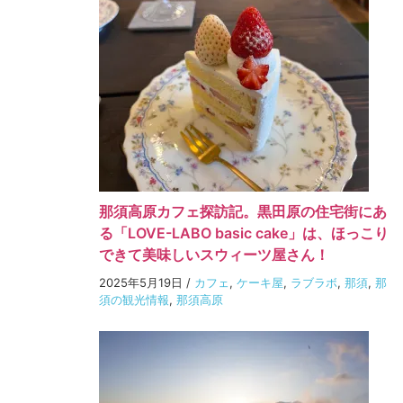
那須高原カフェ探訪記。黒田原の住宅街にあ
る「LOVE-LABO basic cake」は、ほっこり
できて美味しいスウィーツ屋さん！
2025年5月19日
/
カフェ
,
ケーキ屋
,
ラブラボ
,
那須
,
那
須の観光情報
,
那須高原