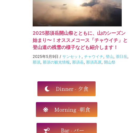
2025那須岳開山祭とともに、山のシーズン
始まり〜！オススメコース「チャウイチ」と
登山道の残雪の様子なども紹介します！
2025年5月9日
/
サンセット
,
チャウイチ
,
登山
,
茶臼岳
,
那須
,
那須の観光情報
,
那須岳
,
那須高原
,
開山祭
Dinner - 夕食
Morning -朝食
Bar - バー