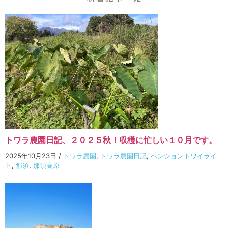
トワラ農園日記、２０２５秋！収穫に忙しい１０月です。
2025年10月23日
/
トワラ農園
,
トワラ農園日記
,
ペンショントワイライ
ト
,
那須
,
那須高原