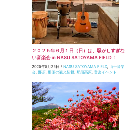
２０２５年６月１日（日）は、騒がしすぎな
い音楽会 in NASU SATOYAMA FIELD！
2025年5月25日
/
NASU SATOYAMA FIELD
,
山十音楽
会
,
那須
,
那須の観光情報
,
那須高原
,
音楽イベント