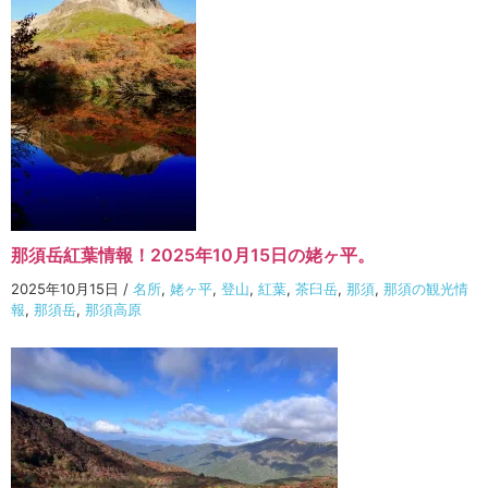
那須岳紅葉情報！2025年10月15日の姥ヶ平。
2025年10月15日
/
名所
,
姥ヶ平
,
登山
,
紅葉
,
茶臼岳
,
那須
,
那須の観光情
報
,
那須岳
,
那須高原