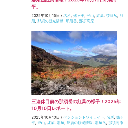
平。
2025年10月15日
/
名所
,
姥ヶ平
,
登山
,
紅葉
,
茶臼岳
,
那
須
,
那須の観光情報
,
那須岳
,
那須高原
三連休目前の那須岳の紅葉の様子！2025年
10月10日レポート。
2025年10月10日
/
ペンショントワイライト
,
名所
,
姥ヶ
平
,
登山
,
紅葉
,
那須
,
那須の観光情報
,
那須岳
,
那須高原