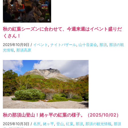
秋の紅葉シーズンに合わせて、今週来週はイベント盛りだ
くさん！
2025年10月9日
/
イベント
,
ナイトバザール
,
山十音楽会
,
那須
,
那須の観
光情報
,
那須高原
秋の那須山登山！姥ヶ平の紅葉の様子。（2025/10/02）
2025年10月3日
/
名所
,
姥ヶ平
,
登山
,
紅葉
,
那須
,
那須の観光情報
,
那須