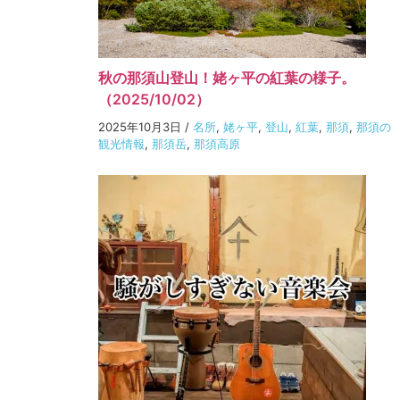
秋の那須山登山！姥ヶ平の紅葉の様子。
（2025/10/02）
2025年10月3日
/
名所
,
姥ヶ平
,
登山
,
紅葉
,
那須
,
那須の
観光情報
,
那須岳
,
那須高原