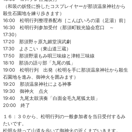
（和装の妖怪に扮したコスプレイヤーが那須温泉神社から
殺生石園地を練り歩きます）
16:00 松明行列整理券配布［こんばいろの湯（足湯）前］
16:30 松明行列参加受付（那須町観光協会窓口 ～
17:30）
17:20 那須野ヶ原九媚堂演武劇
17:30 よさこい（東山道三蔵）
17:50 那須野湯もみ唄三味線と津軽三味線
18:10 那須の語り部「九尾の狐」
19:00 松明行列 出発（松明を手に那須温泉神社から殺生
石園地を進み、御神火を囲みます）
19:20 那須温泉神社による神事
19:30 御神火 点火
19:40 九尾太鼓演奏「白面金毛九尾狐太鼓」
20:00 終了
１６：３０から、松明行列の一般参加者を当日受付するみ
たいです。
松明を持って山道を歩いて御神火の近くまでいきます。