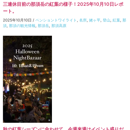
三連休目前の那須岳の紅葉の様子！2025年10月10日レポ
ート。
2025年10月10日
/
ペンショントワイライト
,
名所
,
姥ヶ平
,
登山
,
紅葉
,
那
須
,
那須の観光情報
,
那須岳
,
那須高原
秋の紅葉シーズンに合わせて、今週来週はイベント盛りだ