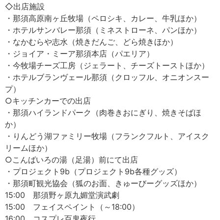
◇出店施設
・那須高原南ヶ丘牧場（ペロシキ、カレー、牛乳ほか）
・ホテルサンバレー那須（ミネストローネ、パンほか）
・なかむらや志水（焼きだんご、どら焼きほか）
・ジョイア・ミーア那須本店（パエリア）
・今牧場チーズ工房（ジェラート、チーズトーストほか）
・ホテルブランヴェール那須（クロッフル、オニオンスー
プ）
○キッチンカーでの出店
・那須ハイランドパーク（肉巻きおにぎり、焼きそばほ
か）
・りんどう湖ファミリー牧場（フランクフルト、アイスク
リームほか）
○こんばいろの湯（足湯）前にて出店
・プロジェクト9b（プロジェクト9b各種グッズ）
・那須町観光協会（狐のお面、きゅーびーグッズほか）
15:00 那須野ヶ原九媚堂演武劇
15:00 フェイスペイント（～18:00）
16:00 コスプレ百鬼夜行