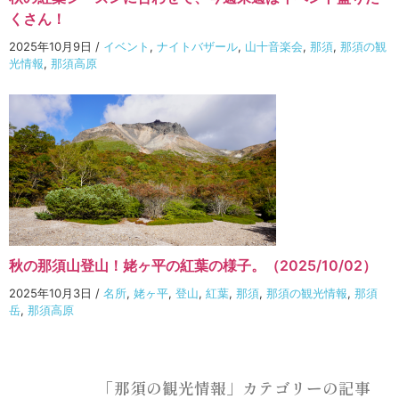
くさん！
2025年10月9日
/
イベント
,
ナイトバザール
,
山十音楽会
,
那須
,
那須の観
光情報
,
那須高原
秋の那須山登山！姥ヶ平の紅葉の様子。（2025/10/02）
2025年10月3日
/
名所
,
姥ヶ平
,
登山
,
紅葉
,
那須
,
那須の観光情報
,
那須
岳
,
那須高原
「那須の観光情報」カテゴリーの記事