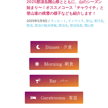
2025那須岳開山祭とともに、山のシーズン
始まり〜！オススメコース「チャウイチ」と
登山道の残雪の様子なども紹介します！
2025年5月9日
/
サンセット
,
チャウイチ
,
登山
,
茶臼岳
,
那須
,
那須の観光情報
,
那須岳
,
那須高原
,
開山祭
Dinner - 夕食
Morning -朝食
Bar - バー
Guestrooms - 客室