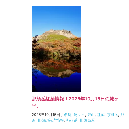
那須岳紅葉情報！2025年10月15日の姥ヶ
平。
2025年10月15日
/
名所
,
姥ヶ平
,
登山
,
紅葉
,
茶臼岳
,
那
須
,
那須の観光情報
,
那須岳
,
那須高原