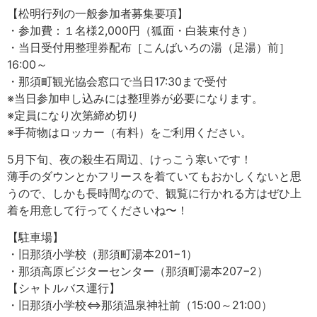
【松明行列の一般参加者募集要項】
・参加費：１名様2,000円（狐面・白装束付き）
・当日受付用整理券配布［こんばいろの湯（足湯）前］
16:00～
・那須町観光協会窓口で当日17:30まで受付
※当日参加申し込みには整理券が必要になります。
※定員になり次第締め切り
※手荷物はロッカー（有料）をご利用ください。
5月下旬、夜の殺生石周辺、けっこう寒いです！
薄手のダウンとかフリースを着ていてもおかしくないと思
うので、しかも長時間なので、観覧に行かれる方はぜひ上
着を用意して行ってくださいね〜！
【駐車場】
・旧那須小学校（那須町湯本201−1）
・那須高原ビジターセンター（那須町湯本207−2）
【シャトルバス運行】
・旧那須小学校⇔那須温泉神社前（15:00～21:00）