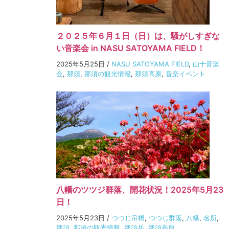
２０２５年６月１日（日）は、騒がしすぎな
い音楽会 in NASU SATOYAMA FIELD！
2025年5月25日
/
NASU SATOYAMA FIELD
,
山十音楽
会
,
那須
,
那須の観光情報
,
那須高原
,
音楽イベント
八幡のツツジ群落、開花状況！2025年5月23
日！
2025年5月23日
/
つつじ吊橋
,
つつじ群落
,
八幡
,
名所
,
那須
,
那須の観光情報
,
那須岳
,
那須高原