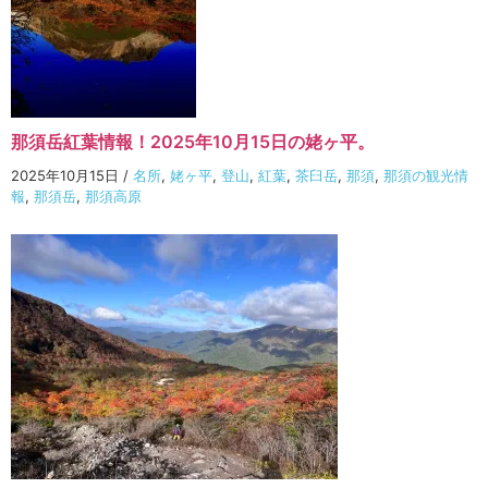
那須岳紅葉情報！2025年10月15日の姥ヶ平。
2025年10月15日
/
名所
,
姥ヶ平
,
登山
,
紅葉
,
茶臼岳
,
那須
,
那須の観光情
報
,
那須岳
,
那須高原