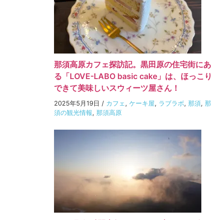
那須高原カフェ探訪記。黒田原の住宅街にあ
る「LOVE-LABO basic cake」は、ほっこり
できて美味しいスウィーツ屋さん！
2025年5月19日
/
カフェ
,
ケーキ屋
,
ラブラボ
,
那須
,
那
須の観光情報
,
那須高原