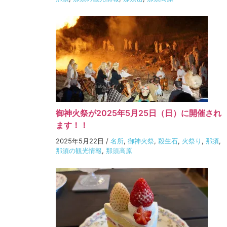
御神火祭が2025年5月25日（日）に開催され
ます！！
2025年5月22日
/
名所
,
御神火祭
,
殺生石
,
火祭り
,
那須
,
那須の観光情報
,
那須高原