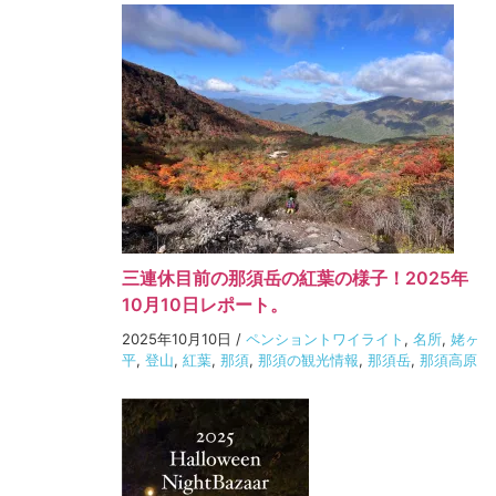
三連休目前の那須岳の紅葉の様子！2025年
10月10日レポート。
2025年10月10日
/
ペンショントワイライト
,
名所
,
姥ヶ
平
,
登山
,
紅葉
,
那須
,
那須の観光情報
,
那須岳
,
那須高原