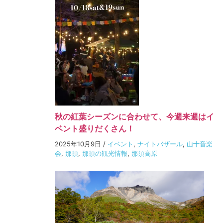
秋の紅葉シーズンに合わせて、今週来週はイ
ベント盛りだくさん！
2025年10月9日
/
イベント
,
ナイトバザール
,
山十音楽
会
,
那須
,
那須の観光情報
,
那須高原