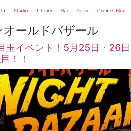
th
Studio
Library
Bar
Farm
Owner’s Blog
ンオールドバザール
目玉イベント！5月25日・26
注目！！