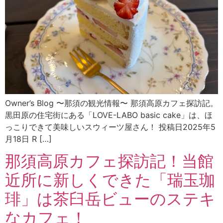
Owner’s Blog 〜那須の観光情報〜 那須高原カフェ探訪記。
黒田原の住宅街にある「LOVE-LABO basic cake」は、ほ
っこりできて美味しいスウィーツ屋さん！ 投稿日2025年5
月18日 R […]
那須高原カフェ探訪記！当館
近所に新しくできた「瑞玉珈
琲」は茶臼岳ビューのステキ
なカフェ！