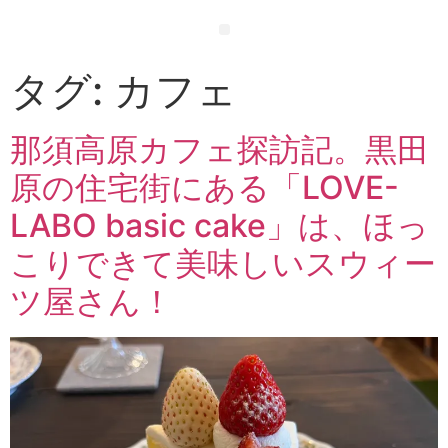
タグ:
カフェ
那須高原カフェ探訪記。黒田
原の住宅街にある「LOVE-
LABO basic cake」は、ほっ
こりできて美味しいスウィー
ツ屋さん！