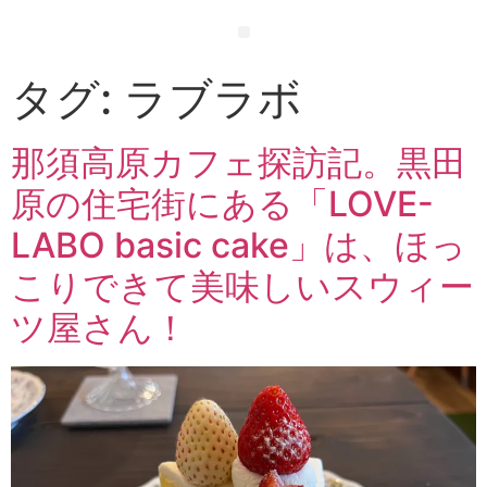
タグ:
ラブラボ
那須高原カフェ探訪記。黒田
原の住宅街にある「LOVE-
LABO basic cake」は、ほっ
こりできて美味しいスウィー
ツ屋さん！