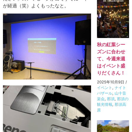
が経過（笑）よくもったなと。
秋の紅葉シー
ズンに合わせ
て、今週来週
はイベント盛
りだくさん！
2025年10月9日
/
イベント
,
ナイト
バザール
,
山十音
楽会
,
那須
,
那須の
観光情報
,
那須高
原