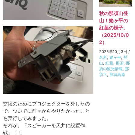
秋の那須山登
山！姥ヶ平の
紅葉の様子。
（2025/10/0
2）
2025年10月3日
/
名所
,
姥ヶ平
,
登
山
,
紅葉
,
那須
,
那
須の観光情報
,
那
須岳
,
那須高原
交換のためにプロジェクターを外したの
で、ついでに前々からやりたかったこと
を実行してみました。
それが、「スピーカーを天井に設置作
戦」！！