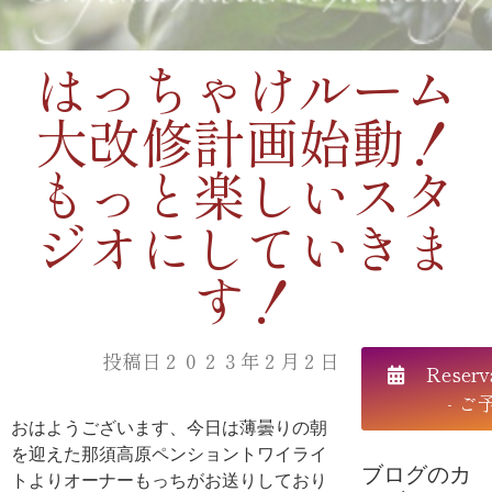
はっちゃけルーム
大改修計画始動！
もっと楽しいスタ
ジオにしていきま
す！
投稿日２０２３年２月２日
Reserv
- ご
おはようございます、今日は薄曇りの朝
を迎えた那須高原ペンショントワイライ
ブログのカ
トよりオーナーもっちがお送りしており