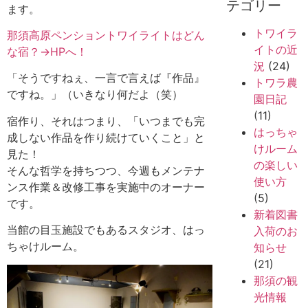
テゴリー
ます。
トワイラ
那須高原ペンショントワイライトはどん
イトの近
な宿？→HPへ！
況
(24)
「そうですねぇ、一言で言えば『作品』
トワラ農
ですね。」（いきなり何だよ（笑）
園日記
(11)
宿作り、それはつまり、「いつまでも完
はっちゃ
成しない作品を作り続けていくこと」と
けルーム
見た！
の楽しい
そんな哲学を持ちつつ、今週もメンテナ
使い方
ンス作業＆改修工事を実施中のオーナー
(5)
です。
新着図書
当館の目玉施設でもあるスタジオ、はっ
入荷のお
ちゃけルーム。
知らせ
(21)
那須の観
光情報