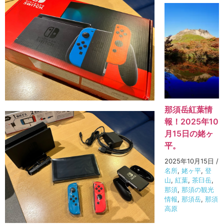
那須岳紅葉情
報！2025年10
月15日の姥ヶ
平。
2025年10月15日
/
名所
,
姥ヶ平
,
登
山
,
紅葉
,
茶臼岳
,
那須
,
那須の観光
情報
,
那須岳
,
那須
高原