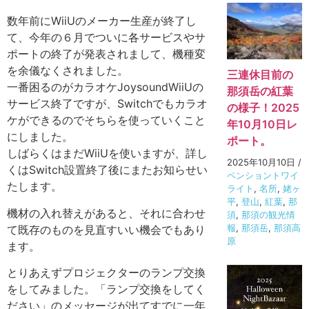
数年前にWiiUのメーカー生産が終了し
て、今年の６月でついに各サービスやサ
ポートの終了が発表されまして、機種変
を余儀なくされました。
三連休目前の
一番困るのがカラオケJoysoundWiiUの
那須岳の紅葉
サービス終了ですが、Switchでもカラオ
の様子！2025
ケができるのでそちらを使っていくこと
年10月10日レ
にしました。
ポート。
しばらくはまだWiiUを使いますが、詳し
2025年10月10日
/
くはSwitch設置終了後にまたお知らせい
ペンショントワイ
たします。
ライト
,
名所
,
姥ヶ
平
,
登山
,
紅葉
,
那
機材の入れ替えがあると、それに合わせ
須
,
那須の観光情
報
,
那須岳
,
那須高
て既存のものを見直すいい機会でもあり
原
ます。
とりあえずプロジェクターのランプ交換
をしてみました。「ランプ交換をしてく
ださい」のメッセージが出てすでに一年