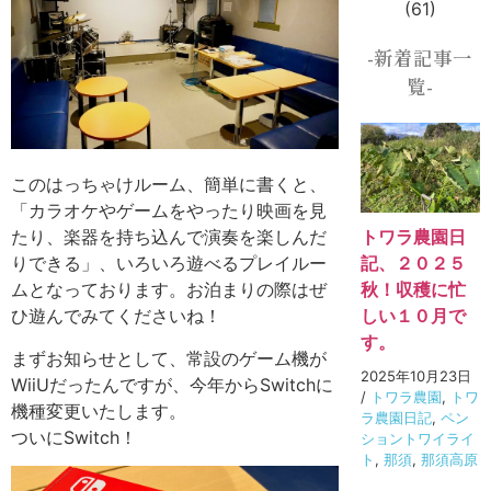
(61)
-新着記事一
覧-
このはっちゃけルーム、簡単に書くと、
「カラオケやゲームをやったり映画を見
トワラ農園日
たり、楽器を持ち込んで演奏を楽しんだ
記、２０２５
りできる」、いろいろ遊べるプレイルー
秋！収穫に忙
ムとなっております。お泊まりの際はぜ
しい１０月で
ひ遊んでみてくださいね！
す。
まずお知らせとして、常設のゲーム機が
2025年10月23日
WiiUだったんですが、今年からSwitchに
/
トワラ農園
,
トワ
機種変更いたします。
ラ農園日記
,
ペン
ついにSwitch！
ショントワイライ
ト
,
那須
,
那須高原