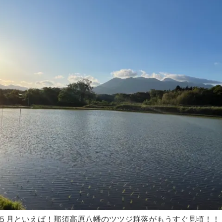
情報〜 ５月といえば！那須高原八幡のツツジ群落がもうすぐ見頃！！ 