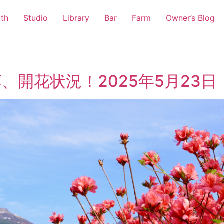
th
Studio
Library
Bar
Farm
Owner’s Blog
、開花状況！2025年5月23日