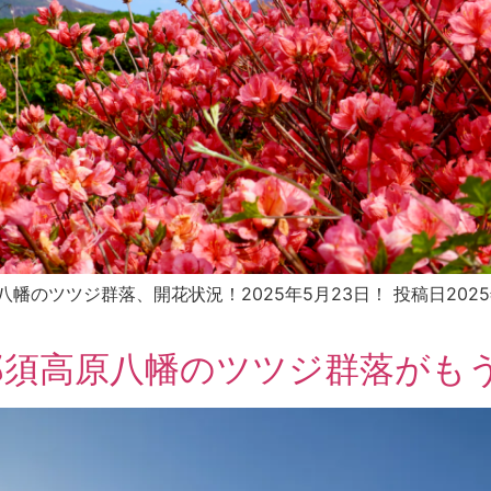
 八幡のツツジ群落、開花状況！2025年5月23日！ 投稿日2025年5月2
那須高原八幡のツツジ群落がも