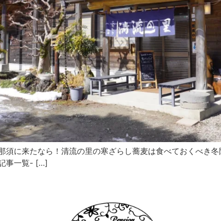
情報 冬の那須に来たなら！清流の里の寒ざらし蕎麦は食べておくべき
着記事一覧- […]