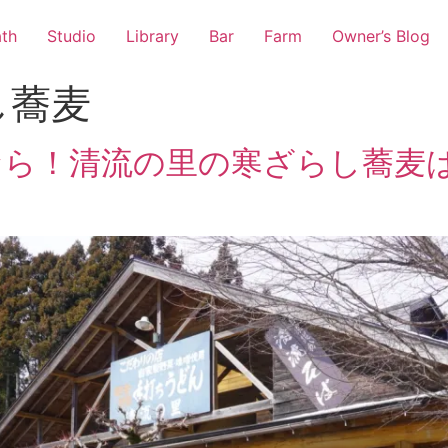
th
Studio
Library
Bar
Farm
Owner’s Blog
し蕎麦
なら！清流の里の寒ざらし蕎麦