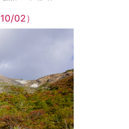
0/02）