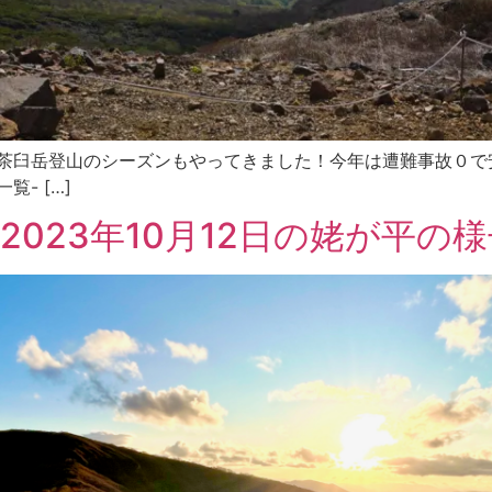
光情報〜 茶臼岳登山のシーズンもやってきました！今年は遭難事故０で
一覧- […]
023年10月12日の姥が平の