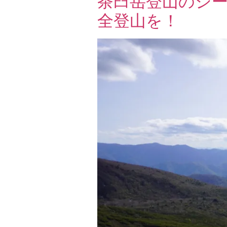
茶臼岳登山のシ
全登山を！