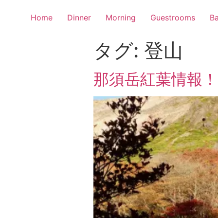
Home
Dinner
Morning
Guestrooms
Ba
タグ:
登山
那須岳紅葉情報！2