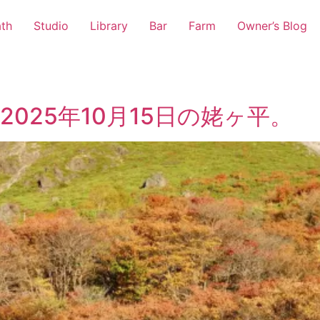
th
Studio
Library
Bar
Farm
Owner’s Blog
025年10月15日の姥ヶ平。