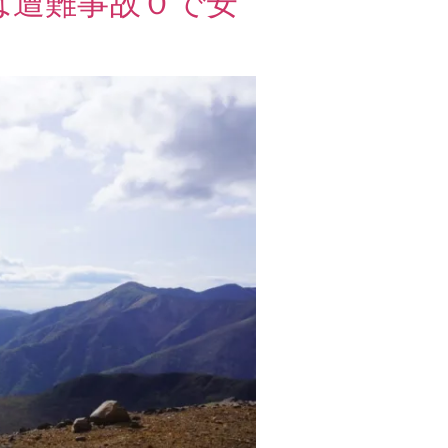
は遭難事故０で安