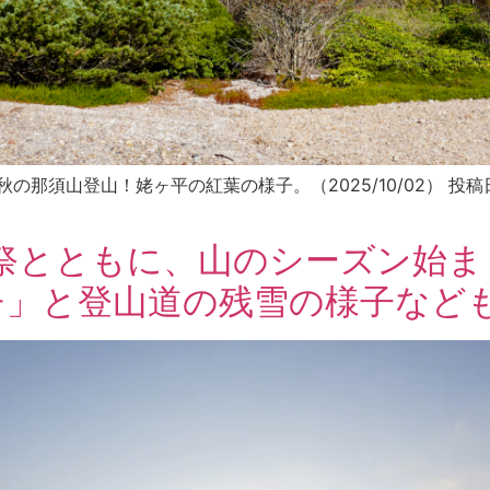
 秋の那須山登山！姥ヶ平の紅葉の様子。（2025/10/02） 投稿日2025
山祭とともに、山のシーズン始
チ」と登山道の残雪の様子など