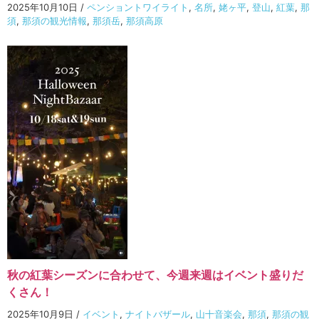
2025年10月10日
/
ペンショントワイライト
,
名所
,
姥ヶ平
,
登山
,
紅葉
,
那
須
,
那須の観光情報
,
那須岳
,
那須高原
秋の紅葉シーズンに合わせて、今週来週はイベント盛りだ
くさん！
2025年10月9日
/
イベント
,
ナイトバザール
,
山十音楽会
,
那須
,
那須の観