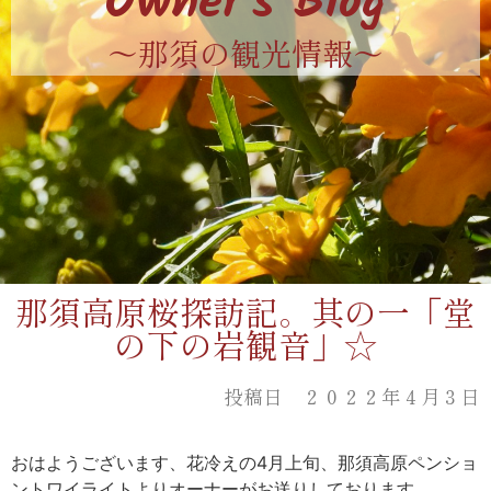
Owner's Blog
〜那須の観光情報〜
那須高原桜探訪記。其の一「堂
の下の岩観音」☆
投稿日 ２０２２年４月３日
おはようございます、花冷えの4月上旬、那須高原ペンショ
ントワイライトよりオーナーがお送りしております。