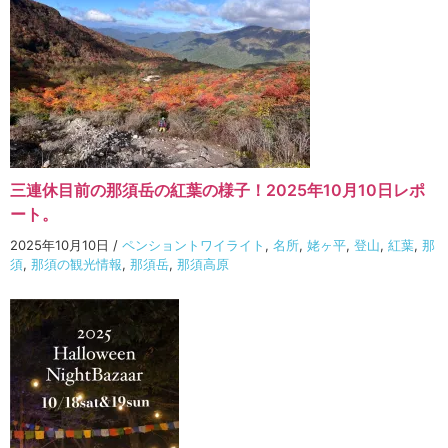
三連休目前の那須岳の紅葉の様子！2025年10月10日レポ
ート。
2025年10月10日
/
ペンショントワイライト
,
名所
,
姥ヶ平
,
登山
,
紅葉
,
那
須
,
那須の観光情報
,
那須岳
,
那須高原