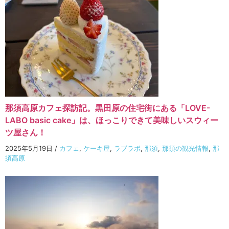
那須高原カフェ探訪記。黒田原の住宅街にある「LOVE-
LABO basic cake」は、ほっこりできて美味しいスウィー
ツ屋さん！
2025年5月19日
/
カフェ
,
ケーキ屋
,
ラブラボ
,
那須
,
那須の観光情報
,
那
須高原