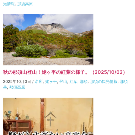
光情報
,
那須高原
秋の那須山登山！姥ヶ平の紅葉の様子。（2025/10/02）
2025年10月3日
/
名所
,
姥ヶ平
,
登山
,
紅葉
,
那須
,
那須の観光情報
,
那須
岳
,
那須高原