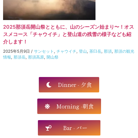
2025那須岳開山祭とともに、山のシーズン始まり〜！オス
スメコース「チャウイチ」と登山道の残雪の様子なども紹
介します！
2025年5月9日
/
サンセット
,
チャウイチ
,
登山
,
茶臼岳
,
那須
,
那須の観光
情報
,
那須岳
,
那須高原
,
開山祭
Dinner - 夕食
Morning -朝食
Bar - バー