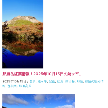
那須岳紅葉情報！2025年10月15日の姥ヶ平。
2025年10月15日
/
名所
,
姥ヶ平
,
登山
,
紅葉
,
茶臼岳
,
那須
,
那須の観光情
報
,
那須岳
,
那須高原