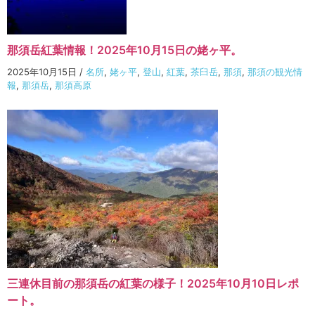
那須岳紅葉情報！2025年10月15日の姥ヶ平。
2025年10月15日
/
名所
,
姥ヶ平
,
登山
,
紅葉
,
茶臼岳
,
那須
,
那須の観光情
報
,
那須岳
,
那須高原
三連休目前の那須岳の紅葉の様子！2025年10月10日レポ
ート。