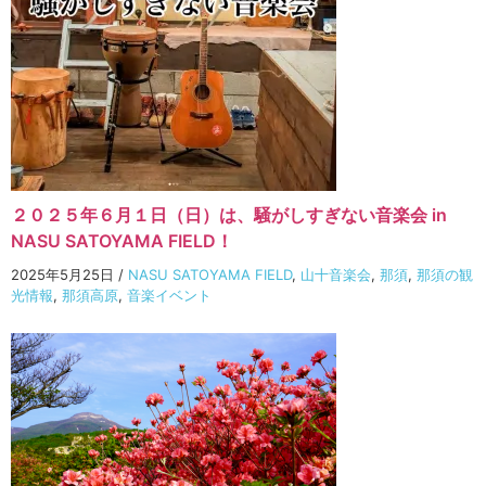
２０２５年６月１日（日）は、騒がしすぎない音楽会 in
NASU SATOYAMA FIELD！
2025年5月25日
/
NASU SATOYAMA FIELD
,
山十音楽会
,
那須
,
那須の観
光情報
,
那須高原
,
音楽イベント