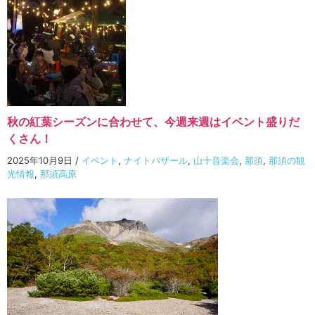
秋の紅葉シーズンに合わせて、今週来週はイベント盛りだ
くさん！
2025年10月9日
/
イベント
,
ナイトバザール
,
山十音楽会
,
那須
,
那須の観
光情報
,
那須高原