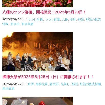
八幡のツツジ群落、開花状況！2025年5月23日！
2025年5月23日
/
つつじ吊橋
,
つつじ群落
,
八幡
,
名所
,
那須
,
那須の観光
情報
,
那須岳
,
那須高原
御神火祭が2025年5月25日（日）に開催されます！！
2025年5月22日
/
名所
,
御神火祭
,
殺生石
,
火祭り
,
那須
,
那須の観光情報
,
那須高原