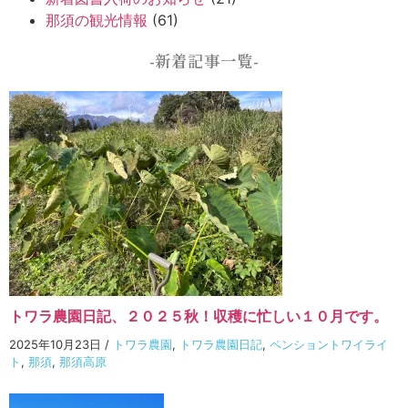
那須の観光情報
(61)
-新着記事一覧-
トワラ農園日記、２０２５秋！収穫に忙しい１０月です。
2025年10月23日
/
トワラ農園
,
トワラ農園日記
,
ペンショントワイライ
ト
,
那須
,
那須高原