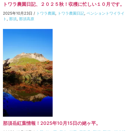
トワラ農園日記、２０２５秋！収穫に忙しい１０月です。
2025年10月23日
/
トワラ農園
,
トワラ農園日記
,
ペンショントワイライ
ト
,
那須
,
那須高原
那須岳紅葉情報！2025年10月15日の姥ヶ平。