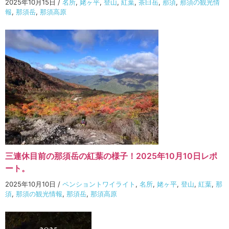
2025年10月15日
/
名所
,
姥ヶ平
,
登山
,
紅葉
,
茶臼岳
,
那須
,
那須の観光情
報
,
那須岳
,
那須高原
三連休目前の那須岳の紅葉の様子！2025年10月10日レポ
ート。
2025年10月10日
/
ペンショントワイライト
,
名所
,
姥ヶ平
,
登山
,
紅葉
,
那
須
,
那須の観光情報
,
那須岳
,
那須高原