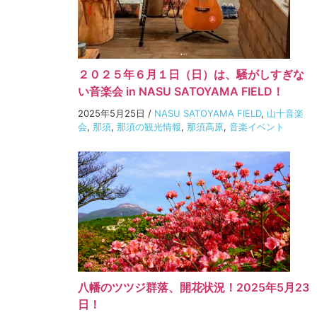
２０２５年６月１日（日）は、騒がしすぎな
い音楽会 in NASU SATOYAMA FIELD！
2025年5月25日
/
NASU SATOYAMA FIELD
,
山十音楽
会
,
那須
,
那須の観光情報
,
那須高原
,
音楽イベント
八幡のツツジ群落、開花状況！2025年5月23
日！