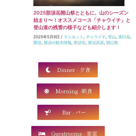
2025那須岳開山祭とともに、山のシーズン
始まり〜！オススメコース「チャウイチ」と
登山道の残雪の様子なども紹介します！
2025年5月9日
/
サンセット
,
チャウイチ
,
登山
,
茶臼岳
,
那須
,
那須の観光情報
,
那須岳
,
那須高原
,
開山祭
Dinner - 夕食
Morning -朝食
Bar - バー
Guestrooms - 客室