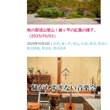
秋の那須山登山！姥ヶ平の紅葉の様子。
（2025/10/02）
2025年10月3日
/
名所
,
姥ヶ平
,
登山
,
紅葉
,
那須
,
那須の
観光情報
,
那須岳
,
那須高原