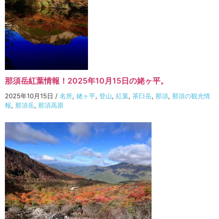
那須岳紅葉情報！2025年10月15日の姥ヶ平。
2025年10月15日
/
名所
,
姥ヶ平
,
登山
,
紅葉
,
茶臼岳
,
那須
,
那須の観光情
報
,
那須岳
,
那須高原