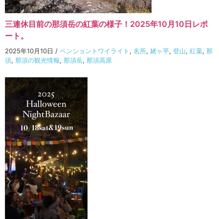
三連休目前の那須岳の紅葉の様子！2025年10月10日レポ
ート。
2025年10月10日
/
ペンショントワイライト
,
名所
,
姥ヶ平
,
登山
,
紅葉
,
那
須
,
那須の観光情報
,
那須岳
,
那須高原