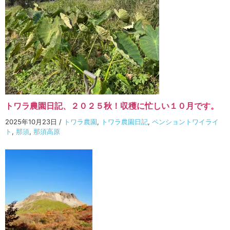
トワラ農園日記、２０２５秋！収穫に忙しい１０月です。
2025年10月23日
/
トワラ農園
,
トワラ農園日記
,
ペンショントワイライ
ト
,
那須
,
那須高原