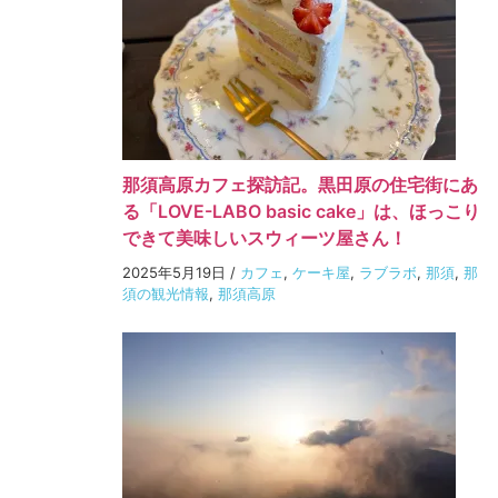
那須高原カフェ探訪記。黒田原の住宅街にあ
る「LOVE-LABO basic cake」は、ほっこり
できて美味しいスウィーツ屋さん！
2025年5月19日
/
カフェ
,
ケーキ屋
,
ラブラボ
,
那須
,
那
須の観光情報
,
那須高原