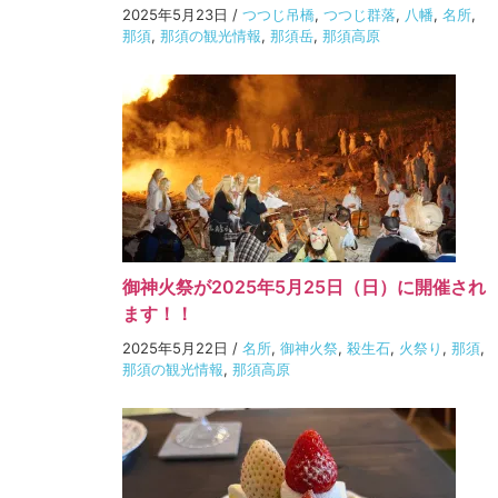
2025年5月23日
/
つつじ吊橋
,
つつじ群落
,
八幡
,
名所
,
那須
,
那須の観光情報
,
那須岳
,
那須高原
御神火祭が2025年5月25日（日）に開催され
ます！！
2025年5月22日
/
名所
,
御神火祭
,
殺生石
,
火祭り
,
那須
,
那須の観光情報
,
那須高原