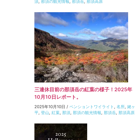
須
,
那須の観光情報
,
那須岳
,
那須高原
三連休目前の那須岳の紅葉の様子！2025年
10月10日レポート。
2025年10月10日
/
ペンショントワイライト
,
名所
,
姥ヶ
平
,
登山
,
紅葉
,
那須
,
那須の観光情報
,
那須岳
,
那須高原