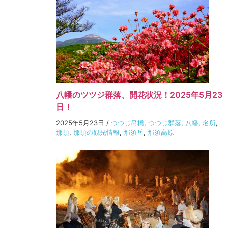
八幡のツツジ群落、開花状況！2025年5月23
日！
2025年5月23日
/
つつじ吊橋
,
つつじ群落
,
八幡
,
名所
,
那須
,
那須の観光情報
,
那須岳
,
那須高原