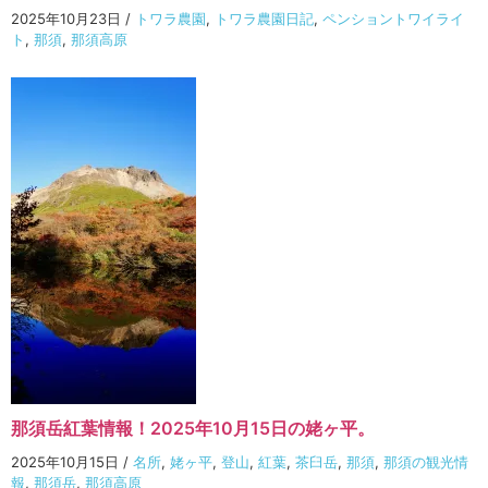
2025年10月23日
/
トワラ農園
,
トワラ農園日記
,
ペンショントワイライ
ト
,
那須
,
那須高原
那須岳紅葉情報！2025年10月15日の姥ヶ平。
2025年10月15日
/
名所
,
姥ヶ平
,
登山
,
紅葉
,
茶臼岳
,
那須
,
那須の観光情
報
,
那須岳
,
那須高原