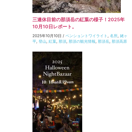
三連休目前の那須岳の紅葉の様子！2025年
10月10日レポート。
2025年10月10日
/
ペンショントワイライト
,
名所
,
姥ヶ
平
,
登山
,
紅葉
,
那須
,
那須の観光情報
,
那須岳
,
那須高原