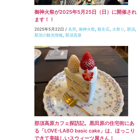
御神火祭が2025年5月25日（日）に開催され
ます！！
2025年5月22日
/
名所
,
御神火祭
,
殺生石
,
火祭り
,
那須
,
那須の観光情報
,
那須高原
那須高原カフェ探訪記。黒田原の住宅街にあ
る「LOVE-LABO basic cake」は、ほっこり
できて美味しいスウィーツ屋さん！