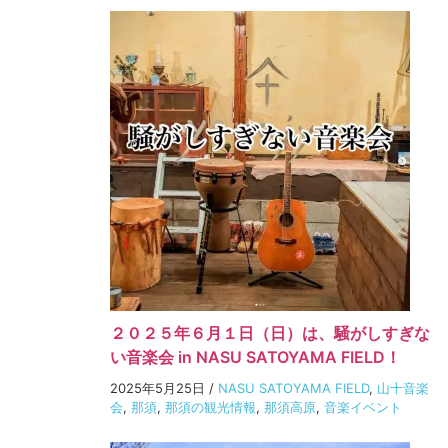
２０２５年６月１日（日）は、騒がしすぎな
い音楽会 in NASU SATOYAMA FIELD！
2025年5月25日
/
NASU SATOYAMA FIELD
,
山十音楽
会
,
那須
,
那須の観光情報
,
那須高原
,
音楽イベント