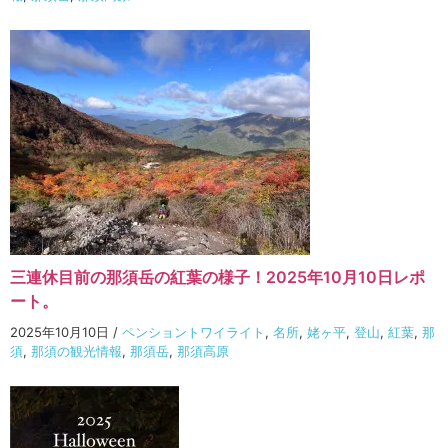
三連休目前の那須岳の紅葉の様子！2025年10月10日レポ
ート。
2025年10月10日
/
ペンショントワイライト
,
名所
,
姥ヶ平
,
登山
,
紅葉
,
那
須
,
那須の観光情報
,
那須岳
,
那須高原