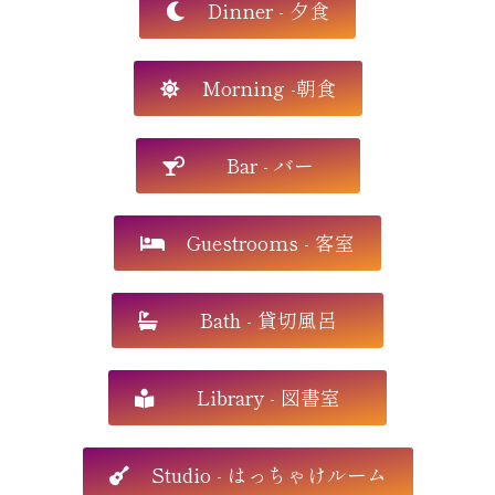
Dinner - 夕食
Morning -朝食
Bar - バー
Guestrooms - 客室
Bath - 貸切風呂
Library - 図書室
Studio - はっちゃけルーム