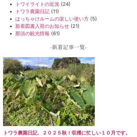
トワイライトの近況
(24)
トワラ農園日記
(11)
はっちゃけルームの楽しい使い方
(5)
新着図書入荷のお知らせ
(21)
那須の観光情報
(61)
-新着記事一覧-
トワラ農園日記、２０２５秋！収穫に忙しい１０月です。