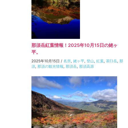
那須岳紅葉情報！2025年10月15日の姥ヶ
平。
2025年10月15日
/
名所
,
姥ヶ平
,
登山
,
紅葉
,
茶臼岳
,
那
須
,
那須の観光情報
,
那須岳
,
那須高原