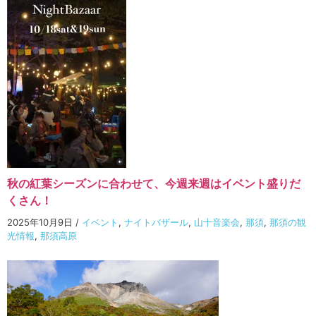
秋の紅葉シーズンに合わせて、今週来週はイベント盛りだ
くさん！
2025年10月9日
/
イベント
,
ナイトバザール
,
山十音楽会
,
那須
,
那須の観
光情報
,
那須高原