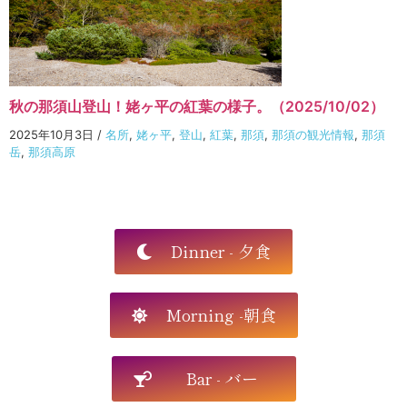
秋の那須山登山！姥ヶ平の紅葉の様子。（2025/10/02）
2025年10月3日
/
名所
,
姥ヶ平
,
登山
,
紅葉
,
那須
,
那須の観光情報
,
那須
岳
,
那須高原
Dinner - 夕食
Morning -朝食
Bar - バー