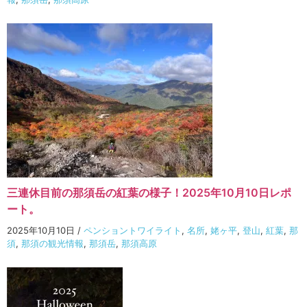
三連休目前の那須岳の紅葉の様子！2025年10月10日レポ
ート。
2025年10月10日
/
ペンショントワイライト
,
名所
,
姥ヶ平
,
登山
,
紅葉
,
那
須
,
那須の観光情報
,
那須岳
,
那須高原