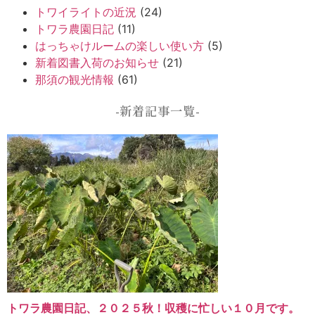
トワイライトの近況
(24)
トワラ農園日記
(11)
はっちゃけルームの楽しい使い方
(5)
新着図書入荷のお知らせ
(21)
那須の観光情報
(61)
-新着記事一覧-
トワラ農園日記、２０２５秋！収穫に忙しい１０月です。