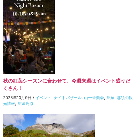
秋の紅葉シーズンに合わせて、今週来週はイベント盛りだ
くさん！
2025年10月9日
/
イベント
,
ナイトバザール
,
山十音楽会
,
那須
,
那須の観
光情報
,
那須高原