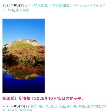
2025年10月23日
/
トワラ農園
,
トワラ農園日記
,
ペンショントワイライ
ト
,
那須
,
那須高原
那須岳紅葉情報！2025年10月15日の姥ヶ平。
2025年10月15日
/
名所
,
姥ヶ平
,
登山
,
紅葉
,
茶臼岳
,
那須
,
那須の観光情
報
,
那須岳
,
那須高原