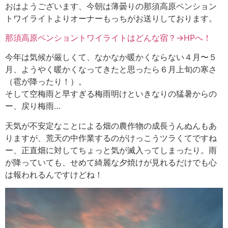
おはようございます、今朝は薄曇りの那須高原ペンション
トワイライトよりオーナーもっちがお送りしております。
那須高原ペンショントワイライトはどんな宿？→HPへ！
今年は気候が厳しくて、なかなか暖かくならない４月〜５
月、ようやく暖かくなってきたと思ったら６月上旬の寒さ
（雹が降ったり！）。
そして空梅雨と早すぎる梅雨明けといきなりの猛暑からの
ー、戻り梅雨…
天気が不安定なことによる畑の農作物の成長うんぬんもあ
りますが、荒天の中作業するのがけっこうツラくてですね
ー、正直畑に対してちょっと気が滅入ってしまったり。雨
が降っていても、せめて綺麗な夕焼けが見れるだけでも心
は報われるんですけどね！