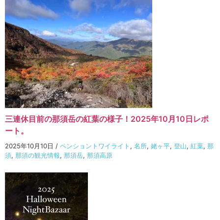
三連休目前の那須岳の紅葉の様子！2025年10月10日レポ
ート。
2025年10月10日
/
ペンショントワイライト
,
名所
,
姥ヶ平
,
登山
,
紅葉
,
那
須
,
那須の観光情報
,
那須岳
,
那須高原