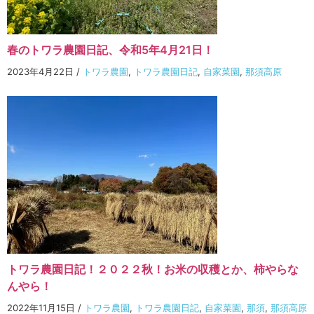
春のトワラ農園日記、令和5年4月21日！
2023年4月22日
/
トワラ農園
,
トワラ農園日記
,
自家菜園
,
那須高原
トワラ農園日記！２０２２秋！お米の収穫とか、柿やらな
んやら！
2022年11月15日
/
トワラ農園
,
トワラ農園日記
,
自家菜園
,
那須
,
那須高原