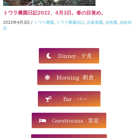
トワラ農園日記2022、4月3日。春の目覚め。
2022年4月3日
/
トワラ農園
,
トワラ農園日記
,
自家菜園
,
自然農
,
自給自
足
Dinner - 夕食
Morning -朝食
Bar - バー
Guestrooms - 客室