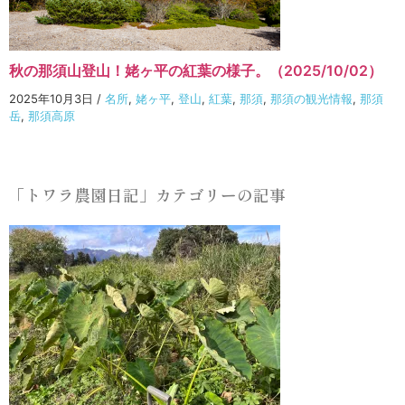
秋の那須山登山！姥ヶ平の紅葉の様子。（2025/10/02）
2025年10月3日
/
名所
,
姥ヶ平
,
登山
,
紅葉
,
那須
,
那須の観光情報
,
那須
岳
,
那須高原
「トワラ農園日記」カテゴリーの記事