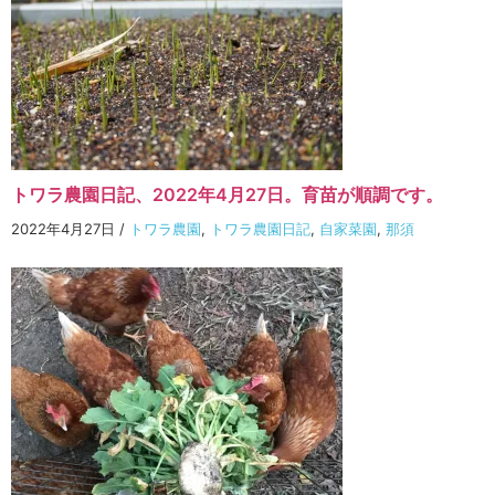
トワラ農園日記、2022年4月27日。育苗が順調です。
2022年4月27日
/
トワラ農園
,
トワラ農園日記
,
自家菜園
,
那須