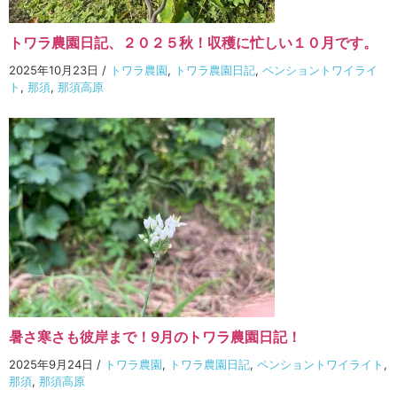
トワラ農園日記、２０２５秋！収穫に忙しい１０月です。
2025年10月23日
/
トワラ農園
,
トワラ農園日記
,
ペンショントワイライ
ト
,
那須
,
那須高原
暑さ寒さも彼岸まで！9月のトワラ農園日記！
2025年9月24日
/
トワラ農園
,
トワラ農園日記
,
ペンショントワイライト
,
那須
,
那須高原