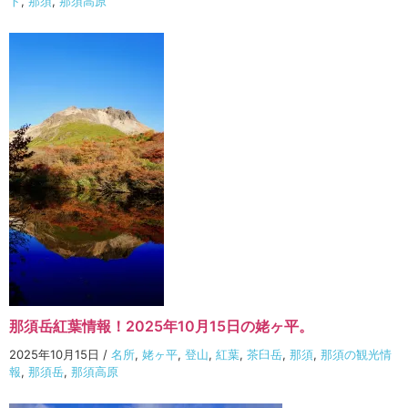
ト
,
那須
,
那須高原
那須岳紅葉情報！2025年10月15日の姥ヶ平。
2025年10月15日
/
名所
,
姥ヶ平
,
登山
,
紅葉
,
茶臼岳
,
那須
,
那須の観光情
報
,
那須岳
,
那須高原