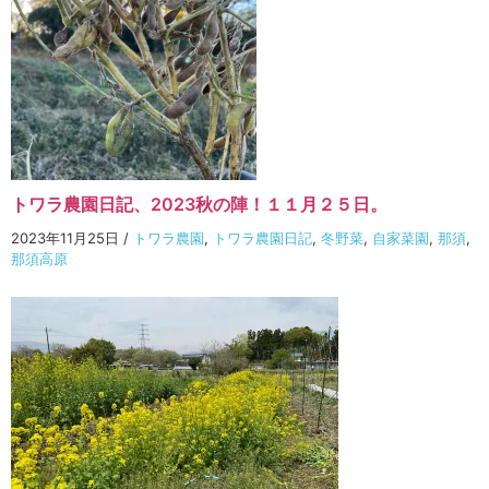
トワラ農園日記、2023秋の陣！１１月２５日。
2023年11月25日
/
トワラ農園
,
トワラ農園日記
,
冬野菜
,
自家菜園
,
那須
,
那須高原