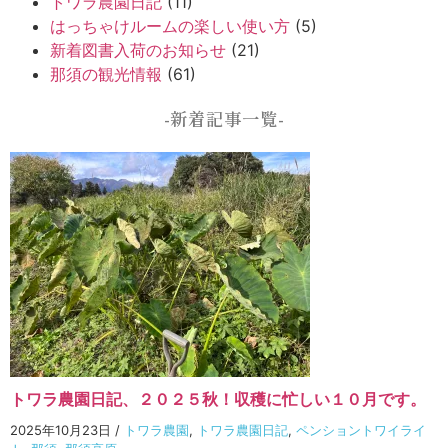
トワラ農園日記
(11)
はっちゃけルームの楽しい使い方
(5)
新着図書入荷のお知らせ
(21)
那須の観光情報
(61)
-新着記事一覧-
トワラ農園日記、２０２５秋！収穫に忙しい１０月です。
2025年10月23日
/
トワラ農園
,
トワラ農園日記
,
ペンショントワイライ