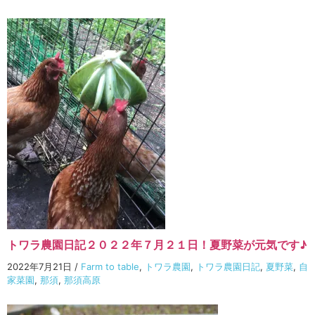
トワラ農園日記２０２２年７月２１日！夏野菜が元気です♪
2022年7月21日
/
Farm to table
,
トワラ農園
,
トワラ農園日記
,
夏野菜
,
自
家菜園
,
那須
,
那須高原