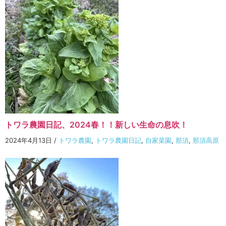
トワラ農園日記、2024春！！新しい生命の息吹！
2024年4月13日
/
トワラ農園
,
トワラ農園日記
,
自家菜園
,
那須
,
那須高原