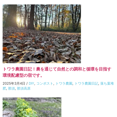
トワラ農園日記！農を通じて自然との調和と循環を目指す
環境配慮型の宿です。
2025年3月4日
/
DIY
,
コンポスト
,
トワラ農園
,
トワラ農園日記
,
落ち葉堆
肥
,
那須
,
那須高原