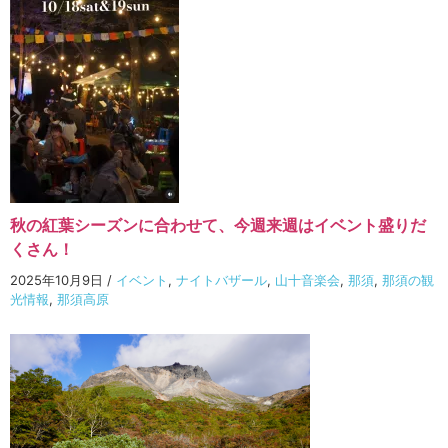
秋の紅葉シーズンに合わせて、今週来週はイベント盛りだ
くさん！
2025年10月9日
/
イベント
,
ナイトバザール
,
山十音楽会
,
那須
,
那須の観
光情報
,
那須高原