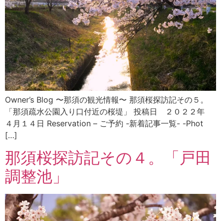
Owner’s Blog 〜那須の観光情報〜 那須桜探訪記その５。
「那須疏水公園入り口付近の桜堤」 投稿日 ２０２２年
４月１４日 Reservation – ご予約 -新着記事一覧- -Phot
[…]
那須桜探訪記その４。「戸田
調整池」