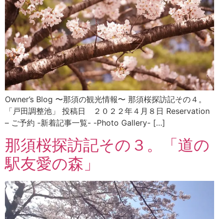
Owner’s Blog 〜那須の観光情報〜 那須桜探訪記その４。
「戸田調整池」 投稿日 ２０２２年４月８日 Reservation
– ご予約 -新着記事一覧- -Photo Gallery- […]
那須桜探訪記その３。「道の
駅友愛の森」