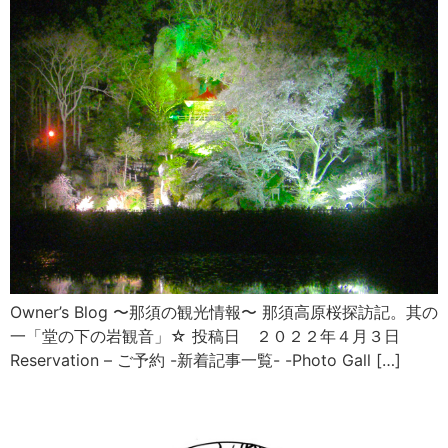
Owner’s Blog 〜那須の観光情報〜 那須高原桜探訪記。其の
一「堂の下の岩観音」☆ 投稿日 ２０２２年４月３日
Reservation – ご予約 -新着記事一覧- -Photo Gall […]