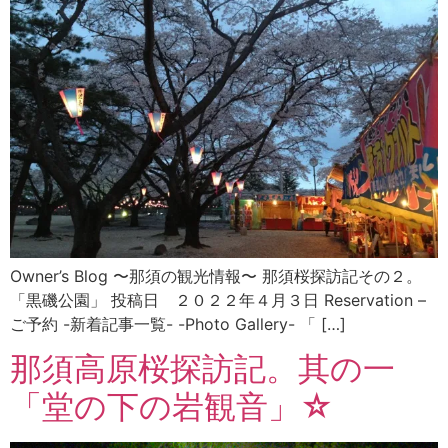
Owner’s Blog 〜那須の観光情報〜 那須桜探訪記その２。
「黒磯公園」 投稿日 ２０２２年４月３日 Reservation –
ご予約 -新着記事一覧- -Photo Gallery- 「 […]
那須高原桜探訪記。其の一
「堂の下の岩観音」☆