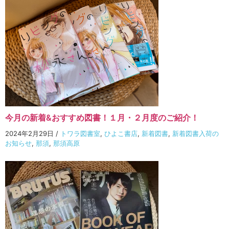
今月の新着&おすすめ図書！１月・２月度のご紹介！
2024年2月29日
/
トワラ図書室
,
ひよこ書店
,
新着図書
,
新着図書入荷の
お知らせ
,
那須
,
那須高原