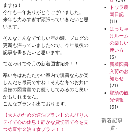
況
(24)
ますね！
トワラ農
今年も一年ありがとうございました。
園日記
来年も力みすぎず頑張っていきたいと思
(11)
います。
はっちゃ
けルーム
そんなこんなで忙しい年の瀬、ブログの
の楽しい
更新も滞っていましたので、今年最後の
使い方
記事を書きたいと思います。
(5)
てなわけで今月の新着図書紹介！！
新着図書
入荷のお
寒い冬はあたたかい室内で読書なんか楽
知らせ
しんだら最高ですね！そんな冬のお共に
(21)
当館の図書室でお籠りしてみるのも良い
那須の観
かもしれません。
光情報
こんなプランも出ております。
(61)
【大人のための連泊プラン】のんびりス
-新着記事一
テイで心の休息！静かな貸切宿で今を見
覧-
つめ直す２泊３食プラン！！