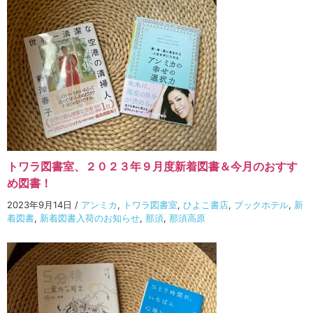
トワラ図書室、２０２３年９月度新着図書＆今月のおすす
め図書！
2023年9月14日
/
アンミカ
,
トワラ図書室
,
ひよこ書店
,
ブックホテル
,
新
着図書
,
新着図書入荷のお知らせ
,
那須
,
那須高原