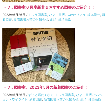
トワラ図書室６月度新着＆おすすめ図書のご紹介！！
2023年6月26日
/
トワラ図書室
,
ひよこ書店
,
ふかわりょう
,
坂本龍一
,
新
着図書
,
新着図書入荷のお知らせ
,
那須
,
那須高原
トワラ図書室、2023年5月の新着図書のご紹介！
2023年5月26日
/
ずっと居たくなる
,
トワラ図書室
,
ひよこ書店
,
ペンシ
ョントワイライト
,
新着図書
,
新着図書入荷のお知らせ
,
那須
,
那須高原