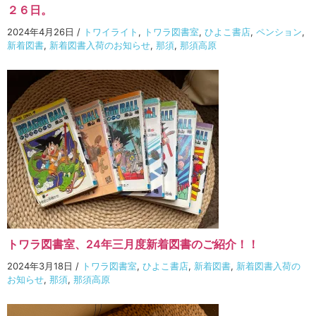
２６日。
2024年4月26日
/
トワイライト
,
トワラ図書室
,
ひよこ書店
,
ペンション
,
新着図書
,
新着図書入荷のお知らせ
,
那須
,
那須高原
トワラ図書室、24年三月度新着図書のご紹介！！
2024年3月18日
/
トワラ図書室
,
ひよこ書店
,
新着図書
,
新着図書入荷の
お知らせ
,
那須
,
那須高原