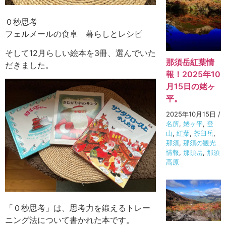
０秒思考
フェルメールの食卓 暮らしとレシピ
そして12月らしい絵本を3冊、選んでいた
那須岳紅葉情
だきました。
報！2025年10
月15日の姥ヶ
平。
2025年10月15日
/
名所
,
姥ヶ平
,
登
山
,
紅葉
,
茶臼岳
,
那須
,
那須の観光
情報
,
那須岳
,
那須
高原
「０秒思考」は、思考力を鍛えるトレー
ニング法について書かれた本です。