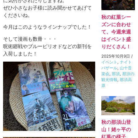
に気付かされたりしますね。
ぜひ小さなお子様に読み聞かせてあげて
くださいね。
秋の紅葉シー
ズンに合わせ
今月はこのようなラインナップでした！
て、今週来週
そして漫画も数冊・・・
はイベント盛
呪術廻戦やブルーピリオドなどの新刊を
りだくさん！
入荷しました！
2025年10月9日
/
イベント
,
ナイト
バザール
,
山十音
楽会
,
那須
,
那須の
観光情報
,
那須高
原
秋の那須山登
山！姥ヶ平の
紅葉の様子。