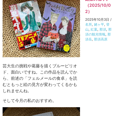
（2025/10/0
2）
2025年10月3日
/
名所
,
姥ヶ平
,
登
山
,
紅葉
,
那須
,
那
須の観光情報
,
那
須岳
,
那須高原
芸大生の挑戦や葛藤を描くブルーピリオ
ド、面白いですね。この作品を読んでか
ら、前述の「フェルメールの食卓」を読
むともっと絵の見方が変わってくるかも
しれませんね。
そして今月の私のおすすめ。