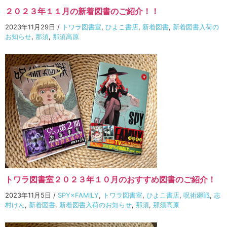
２０２３年１１月の新着図書のご紹介！！
2023年11月29日
/
トワラ図書室
,
ひよこ書店
,
新着図書
,
新着図書入荷の
お知らせ
,
那須
,
那須高原
トワラ図書室２０２３年１０月のおすすめ図書のご紹介！
2023年11月5日
/
SPY×FAMILY
,
トワラ図書室
,
ひよこ書店
,
呪術廻戦
,
志
村けん
,
新着図書
,
新着図書入荷のお知らせ
,
那須
,
那須高原