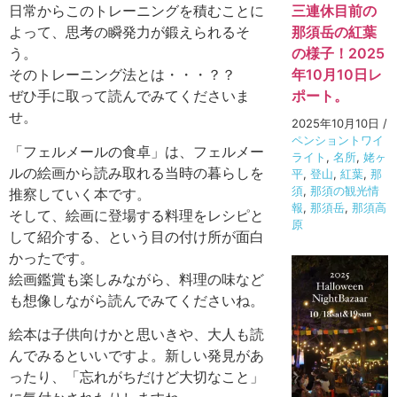
三連休目前の
日常からこのトレーニングを積むことに
那須岳の紅葉
よって、思考の瞬発力が鍛えられるそ
の様子！2025
う。
年10月10日レ
そのトレーニング法とは・・・？？
ポート。
ぜひ手に取って読んでみてくださいま
せ。
2025年10月10日
/
ペンショントワイ
「フェルメールの食卓」は、フェルメー
ライト
,
名所
,
姥ヶ
ルの絵画から読み取れる当時の暮らしを
平
,
登山
,
紅葉
,
那
須
,
那須の観光情
推察していく本です。
報
,
那須岳
,
那須高
そして、絵画に登場する料理をレシピと
原
して紹介する、という目の付け所が面白
かったです。
絵画鑑賞も楽しみながら、料理の味など
も想像しながら読んでみてくださいね。
絵本は子供向けかと思いきや、大人も読
んでみるといいですよ。新しい発見があ
ったり、「忘れがちだけど大切なこと」