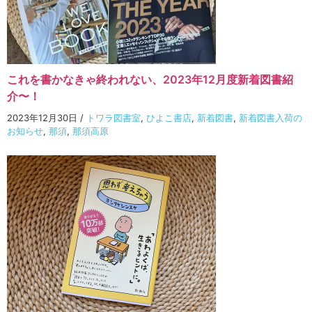
これを書かなきゃ終われない、2023年12月度新着図書紹
介〜！
2023年12月30日
/
トワラ図書室
,
ひよこ書店
,
新着図書
,
新着図書入荷の
お知らせ
,
那須
,
那須高原