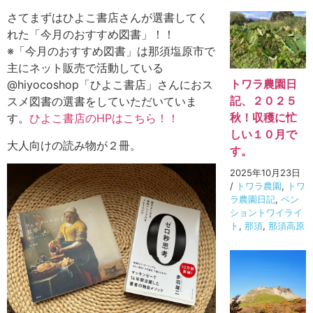
さてまずはひよこ書店さんが選書してく
れた「今月のおすすめ図書」！！
※「今月のおすすめ図書」は那須塩原市で
主にネット販売で活動している
トワラ農園日
@hiyocoshop「ひよこ書店」さんにおス
記、２０２５
スメ図書の選書をしていただいていま
秋！収穫に忙
す。
ひよこ書店のHPはこちら！！
しい１０月で
大人向けの読み物が２冊。
す。
2025年10月23日
/
トワラ農園
,
トワ
ラ農園日記
,
ペン
ショントワイライ
ト
,
那須
,
那須高原