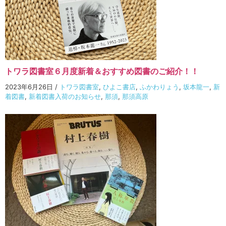
トワラ図書室６月度新着＆おすすめ図書のご紹介！！
2023年6月26日
/
トワラ図書室
,
ひよこ書店
,
ふかわりょう
,
坂本龍一
,
新
着図書
,
新着図書入荷のお知らせ
,
那須
,
那須高原