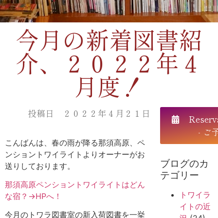
今月の新着図書紹
介、２０２２年４
月度！
投稿日 ２０２２年４月２１日
Reserv
- ご
こんばんは、春の雨が降る那須高原、ペ
ンショントワイライトよりオーナーがお
ブログのカ
送りしております。
テゴリー
那須高原ペンショントワイライトはどん
トワイラ
な宿？→HPへ！
イトの近
今月のトワラ図書室の新入荷図書を一挙