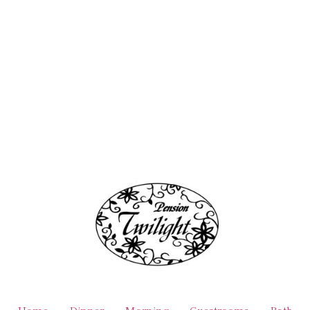
Home
Dinner
Morning
Guestrooms
Bath