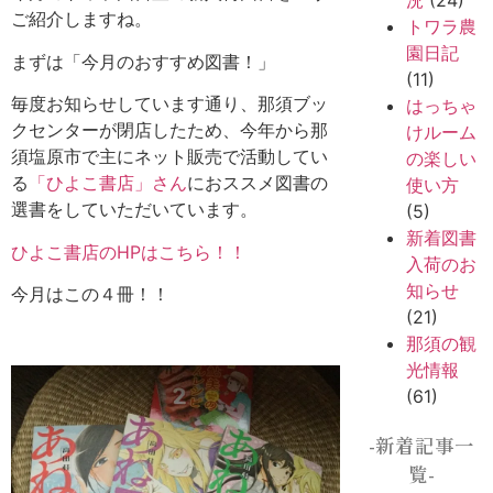
況
(24)
ご紹介しますね。
トワラ農
園日記
まずは「今月のおすすめ図書！」
(11)
毎度お知らせしています通り、那須ブッ
はっちゃ
クセンターが閉店したため、今年から那
けルーム
須塩原市で主にネット販売で活動してい
の楽しい
る
「ひよこ書店」さん
におススメ図書の
使い方
選書をしていただいています。
(5)
新着図書
ひよこ書店のHPはこちら！！
入荷のお
知らせ
今月はこの４冊！！
(21)
那須の観
光情報
(61)
-新着記事一
覧-