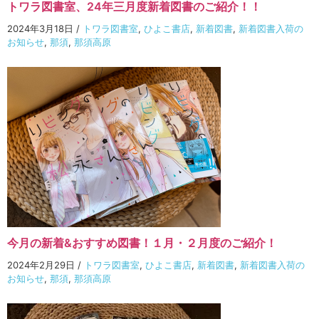
トワラ図書室、24年三月度新着図書のご紹介！！
2024年3月18日
/
トワラ図書室
,
ひよこ書店
,
新着図書
,
新着図書入荷の
お知らせ
,
那須
,
那須高原
今月の新着&おすすめ図書！１月・２月度のご紹介！
2024年2月29日
/
トワラ図書室
,
ひよこ書店
,
新着図書
,
新着図書入荷の
お知らせ
,
那須
,
那須高原