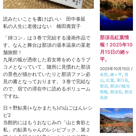
読みたいことを書けばいい 田中泰延
私の人生に老後はない 橋田壽賀子
那須岳紅葉情
「姉コン」は３巻で完結する漫画作品で
報！2025年10
す。なんと舞台は那須の湯本温泉の某老
月15日の姥ヶ
舗旅館！
平。
九尾の狐が憑依した若女将をめぐるラブ
コメとなっていて、随所に見慣れた那須
2025年10月15日
/
の景色が描かれていたりと那須ファン必
名所
,
姥ヶ平
,
登
山
,
紅葉
,
茶臼岳
,
見の書となっております。３巻で完結な
那須
,
那須の観光
ので、宿での滞在中に読めるボリューム
情報
,
那須岳
,
那須
ですね。
高原
日々野鮎美(+なかまたち)の山ごはんレシ
ピ2
当館的にはもうおなじみの「山と食欲と
私」の鮎美ちゃんのレシピブック、第２