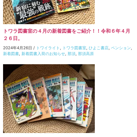
トワラ図書室の４月の新着図書をご紹介！！令和６年４月
２６日。
2024年4月26日
/
トワイライト
,
トワラ図書室
,
ひよこ書店
,
ペンション
,
新着図書
,
新着図書入荷のお知らせ
,
那須
,
那須高原