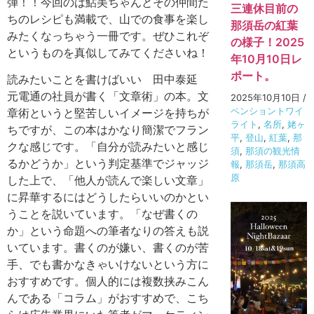
弾！！今回のは鮎美ちゃんとその仲間た
三連休目前の
ちのレシピも満載で、山での食事を楽し
那須岳の紅葉
みたくなっちゃう一冊です。ぜひこれぞ
の様子！2025
というものを真似してみてくださいね！
年10月10日レ
ポート。
読みたいことを書けばいい 田中泰延
元電通の社員が書く「文章術」の本。文
2025年10月10日
/
ペンショントワイ
章術というと堅苦しいイメージを持ちが
ライト
,
名所
,
姥ヶ
ちですが、この本はかなり簡潔でフラン
平
,
登山
,
紅葉
,
那
クな感じです。「自分が読みたいと感じ
須
,
那須の観光情
るかどうか」という判定基準でジャッジ
報
,
那須岳
,
那須高
原
した上で、「他人が読んで楽しい文章」
に昇華するにはどうしたらいいのかとい
うことを説いています。「なぜ書くの
か」という命題への筆者なりの答えも説
いています。書くのが嫌い、書くのが苦
手、でも書かなきゃいけないという方に
おすすめです。個人的には複数挟みこん
んである「コラム」がおすすめで、こち