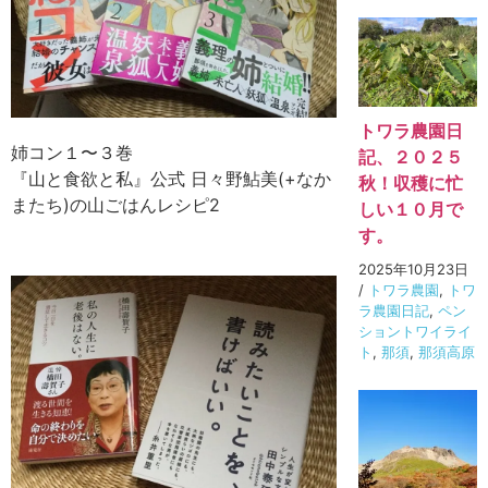
トワラ農園日
姉コン１〜３巻
記、２０２５
『山と食欲と私』公式 日々野鮎美(+なか
秋！収穫に忙
またち)の山ごはんレシピ2
しい１０月で
す。
2025年10月23日
/
トワラ農園
,
トワ
ラ農園日記
,
ペン
ショントワイライ
ト
,
那須
,
那須高原