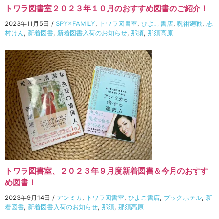
トワラ図書室２０２３年１０月のおすすめ図書のご紹介！
2023年11月5日
/
SPY×FAMILY
,
トワラ図書室
,
ひよこ書店
,
呪術廻戦
,
志
村けん
,
新着図書
,
新着図書入荷のお知らせ
,
那須
,
那須高原
トワラ図書室、２０２３年９月度新着図書＆今月のおすす
め図書！
2023年9月14日
/
アンミカ
,
トワラ図書室
,
ひよこ書店
,
ブックホテル
,
新
着図書
,
新着図書入荷のお知らせ
,
那須
,
那須高原