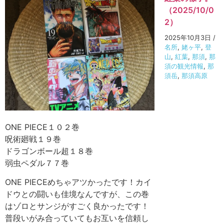
（2025/10/0
2）
2025年10月3日
/
名所
,
姥ヶ平
,
登
山
,
紅葉
,
那須
,
那
須の観光情報
,
那
須岳
,
那須高原
ONE PIECE１０２巻
呪術廻戦１９巻
ドラゴンボール超１８巻
弱虫ペダル７７巻
ONE PIECEめちゃアツかったです！カイ
ドウとの闘いも佳境なんですが、この巻
はゾロとサンジがすごく良かったです！
普段いがみ合っていてもお互いを信頼し