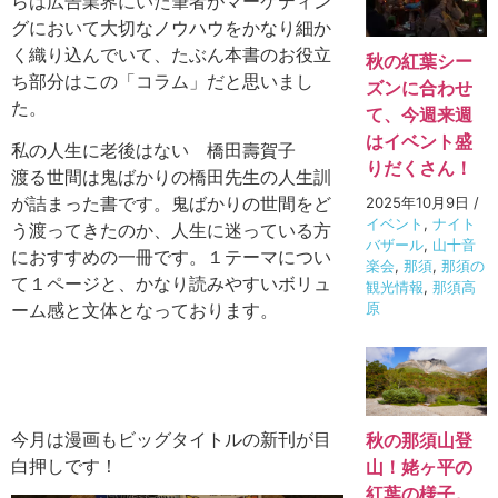
らは広告業界にいた筆者がマーケティン
グにおいて大切なノウハウをかなり細か
く織り込んでいて、たぶん本書のお役立
秋の紅葉シー
ち部分はこの「コラム」だと思いまし
ズンに合わせ
た。
て、今週来週
はイベント盛
私の人生に老後はない 橋田壽賀子
りだくさん！
渡る世間は鬼ばかりの橋田先生の人生訓
が詰まった書です。鬼ばかりの世間をど
2025年10月9日
/
イベント
,
ナイト
う渡ってきたのか、人生に迷っている方
バザール
,
山十音
におすすめの一冊です。１テーマについ
楽会
,
那須
,
那須の
て１ページと、かなり読みやすいボリュ
観光情報
,
那須高
原
ーム感と文体となっております。
今月は漫画もビッグタイトルの新刊が目
秋の那須山登
白押しです！
山！姥ヶ平の
紅葉の様子。