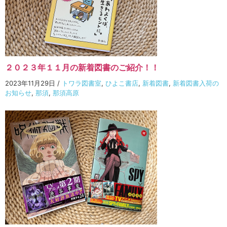
２０２３年１１月の新着図書のご紹介！！
2023年11月29日
/
トワラ図書室
,
ひよこ書店
,
新着図書
,
新着図書入荷の
お知らせ
,
那須
,
那須高原