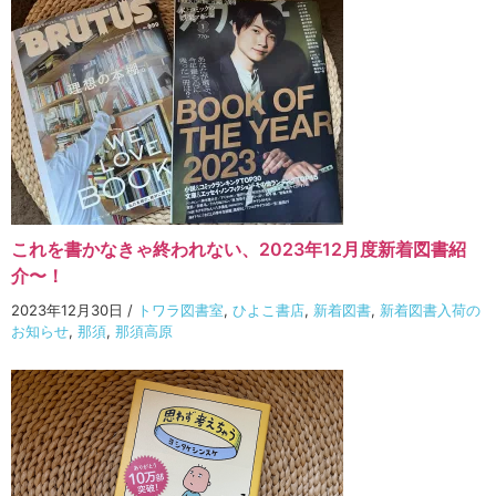
これを書かなきゃ終われない、2023年12月度新着図書紹
介〜！
2023年12月30日
/
トワラ図書室
,
ひよこ書店
,
新着図書
,
新着図書入荷の
お知らせ
,
那須
,
那須高原