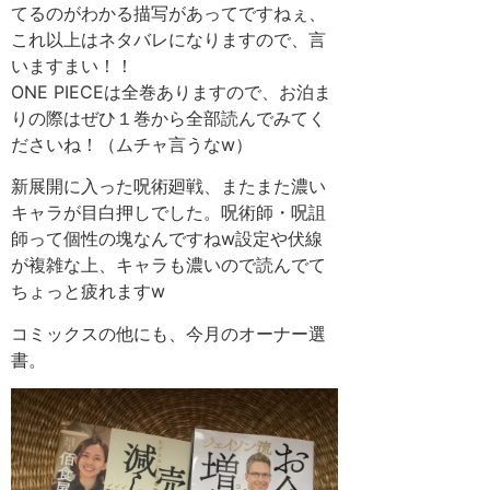
てるのがわかる描写があってですねぇ、
これ以上はネタバレになりますので、言
いますまい！！
ONE PIECEは全巻ありますので、お泊ま
りの際はぜひ１巻から全部読んでみてく
ださいね！（ムチャ言うなw）
新展開に入った呪術廻戦、またまた濃い
キャラが目白押しでした。呪術師・呪詛
師って個性の塊なんですねw設定や伏線
が複雑な上、キャラも濃いので読んでて
ちょっと疲れますw
コミックスの他にも、今月のオーナー選
書。