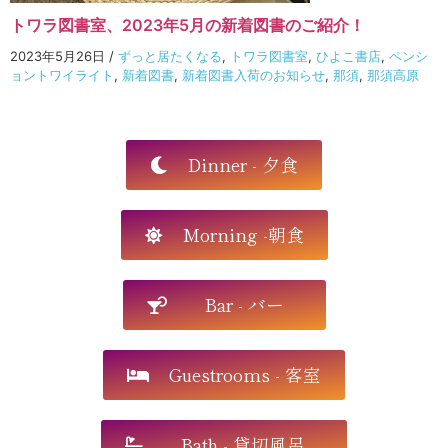
トワラ図書室、2023年5月の新着図書のご紹介！
2023年5月26日
/
ずっと居たくなる
,
トワラ図書室
,
ひよこ書店
,
ペンシ
ョントワイライト
,
新着図書
,
新着図書入荷のお知らせ
,
那須
,
那須高原
Dinner - 夕食
Morning -朝食
Bar - バー
Guestrooms - 客室
Bath - 貸切風呂