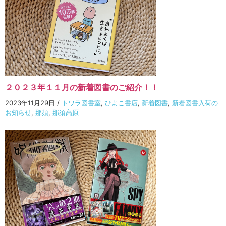
２０２３年１１月の新着図書のご紹介！！
2023年11月29日
/
トワラ図書室
,
ひよこ書店
,
新着図書
,
新着図書入荷の
お知らせ
,
那須
,
那須高原