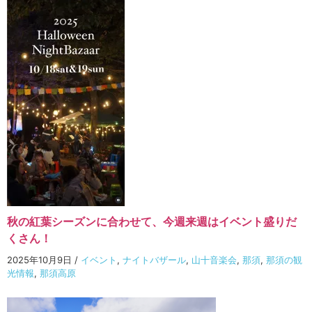
秋の紅葉シーズンに合わせて、今週来週はイベント盛りだ
くさん！
2025年10月9日
/
イベント
,
ナイトバザール
,
山十音楽会
,
那須
,
那須の観
光情報
,
那須高原