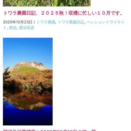
トワラ農園日記、２０２５秋！収穫に忙しい１０月です。
2025年10月23日
/
トワラ農園
,
トワラ農園日記
,
ペンショントワイライ
ト
,
那須
,
那須高原