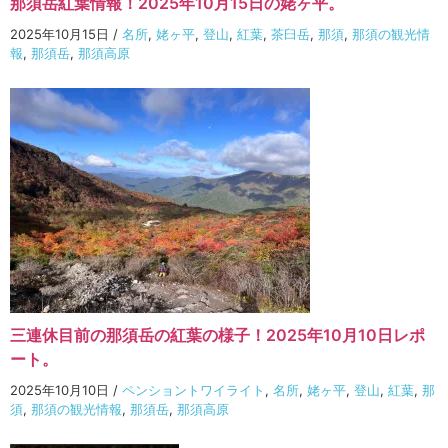
那須岳紅葉情報！2025年10月15日の姥ヶ平。
2025年10月15日
/
名所
,
姥ヶ平
,
登山
,
紅葉
,
茶臼岳
,
那須
,
那須の観光情
報
,
那須岳
,
那須高原
三連休目前の那須岳の紅葉の様子！2025年10月10日レポ
ート。
2025年10月10日
/
ペンショントワイライト
,
名所
,
姥ヶ平
,
登山
,
紅葉
,
那
須
,
那須の観光情報
,
那須岳
,
那須高原