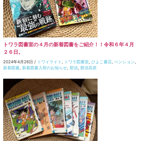
トワラ図書室の４月の新着図書をご紹介！！令和６年４月
２６日。
2024年4月26日
/
トワイライト
,
トワラ図書室
,
ひよこ書店
,
ペンション
,
新着図書
,
新着図書入荷のお知らせ
,
那須
,
那須高原