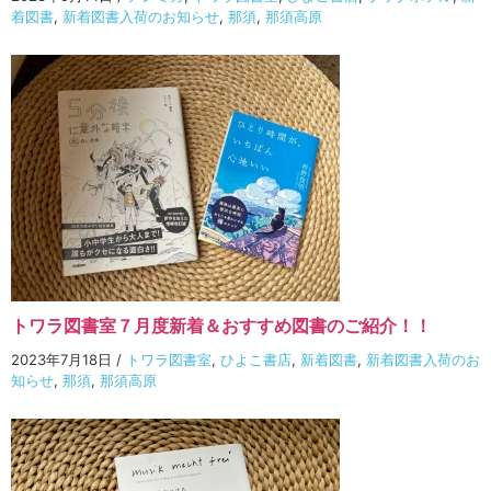
着図書
,
新着図書入荷のお知らせ
,
那須
,
那須高原
トワラ図書室７月度新着＆おすすめ図書のご紹介！！
2023年7月18日
/
トワラ図書室
,
ひよこ書店
,
新着図書
,
新着図書入荷のお
知らせ
,
那須
,
那須高原