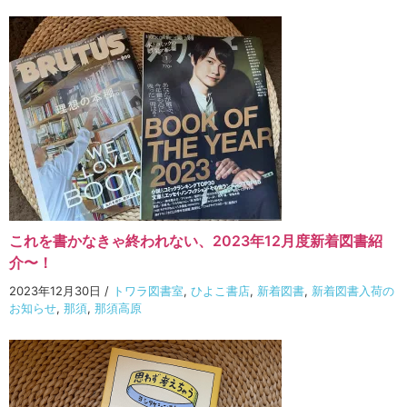
これを書かなきゃ終われない、2023年12月度新着図書紹
介〜！
2023年12月30日
/
トワラ図書室
,
ひよこ書店
,
新着図書
,
新着図書入荷の
お知らせ
,
那須
,
那須高原