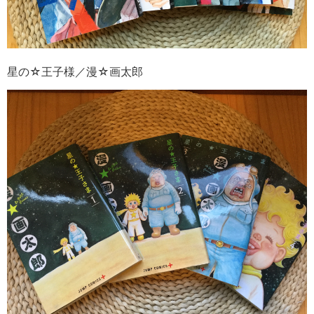
星の☆王子様／漫☆画太郎