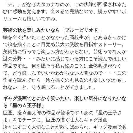
「チ。」がなぜカタカナなのか、この伏線が回収されるた
びに感動を覚えます。全８巻で完結なので、読みやすいボ
リュームも嬉しいですね。
芸術の秋を楽しみたいなら「ブルーピリオド」
絵を全く描いたことがなかった高校生が、とあるきっかけ
で絵を描くことに目覚め芸大の受験を目指すストーリー。
美術館に行っても楽しみ方がわからない、芸術ってなんか
謎の分野・・・みたいに感じている方にこそ読んでほしい
作品ですね。何を隠そう私も絵のことは全然興味がなく
て、どう楽しんでいいかわからない人間なので・・・この
作品を読んでたら「絵を描くのも見るのも楽しいのかもし
れない」と、そう感じることができました。
ギャグ漫画でとにかく笑いたい、楽しい気分になりたいな
ら「星の☆王子様」
巨匠、漫☆画太郎の作品が登場です！あの「星の王子さ
ま」をモチーフに、巨匠の描く壮大なギャグ漫画。
所々にすごく大切なことが散りばめられ、ギャグ漫画であ