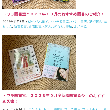
トワラ図書室２０２３年１０月のおすすめ図書のご紹介！
2023年11月5日
/
SPY×FAMILY
,
トワラ図書室
,
ひよこ書店
,
呪術廻戦
,
志
村けん
,
新着図書
,
新着図書入荷のお知らせ
,
那須
,
那須高原
トワラ図書室、２０２３年９月度新着図書＆今月のおすす
め図書！
2023年9月14日
/
アンミカ
,
トワラ図書室
,
ひよこ書店
,
ブックホテル
,
新