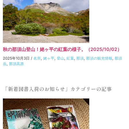
秋の那須山登山！姥ヶ平の紅葉の様子。（2025/10/02）
2025年10月3日
/
名所
,
姥ヶ平
,
登山
,
紅葉
,
那須
,
那須の観光情報
,
那須
岳
,
那須高原
「新着図書入荷のお知らせ」カテゴリーの記事