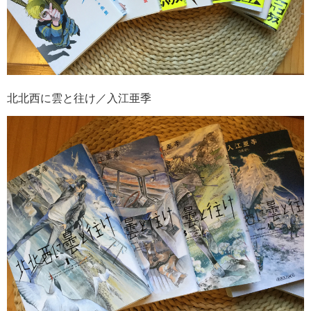
北北西に雲と往け／入江亜季