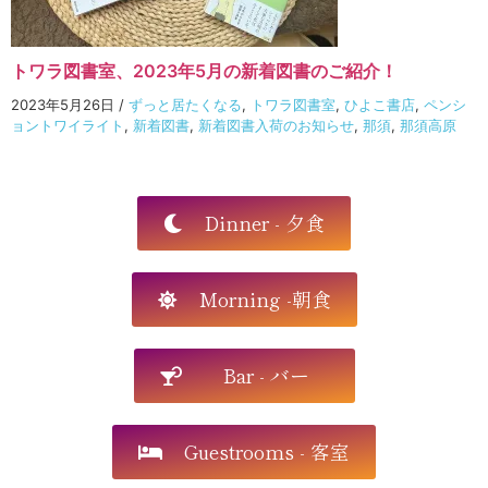
トワラ図書室、2023年5月の新着図書のご紹介！
2023年5月26日
/
ずっと居たくなる
,
トワラ図書室
,
ひよこ書店
,
ペンシ
ョントワイライト
,
新着図書
,
新着図書入荷のお知らせ
,
那須
,
那須高原
Dinner - 夕食
Morning -朝食
Bar - バー
Guestrooms - 客室