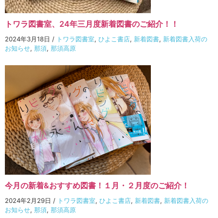
トワラ図書室、24年三月度新着図書のご紹介！！
2024年3月18日
/
トワラ図書室
,
ひよこ書店
,
新着図書
,
新着図書入荷の
お知らせ
,
那須
,
那須高原
今月の新着&おすすめ図書！１月・２月度のご紹介！
2024年2月29日
/
トワラ図書室
,
ひよこ書店
,
新着図書
,
新着図書入荷の
お知らせ
,
那須
,
那須高原