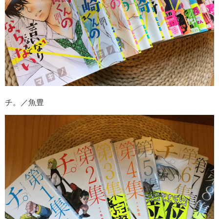
チ。／魚豊