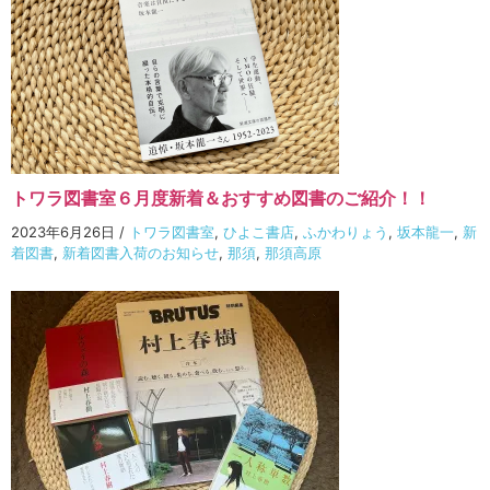
トワラ図書室６月度新着＆おすすめ図書のご紹介！！
2023年6月26日
/
トワラ図書室
,
ひよこ書店
,
ふかわりょう
,
坂本龍一
,
新
着図書
,
新着図書入荷のお知らせ
,
那須
,
那須高原