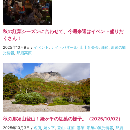
秋の紅葉シーズンに合わせて、今週来週はイベント盛りだ
くさん！
2025年10月9日
/
イベント
,
ナイトバザール
,
山十音楽会
,
那須
,
那須の観
光情報
,
那須高原
秋の那須山登山！姥ヶ平の紅葉の様子。（2025/10/02）
2025年10月3日
/
名所
,
姥ヶ平
,
登山
,
紅葉
,
那須
,
那須の観光情報
,
那須