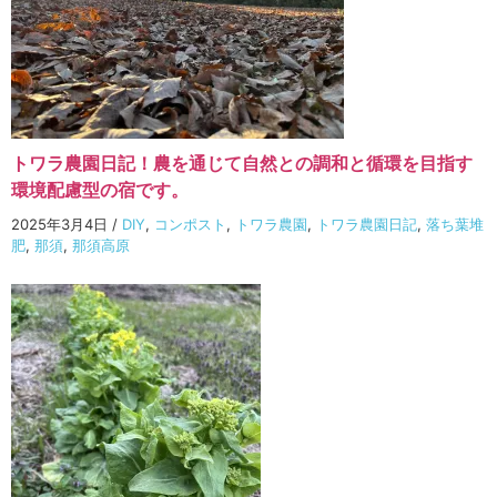
トワラ農園日記！農を通じて自然との調和と循環を目指す
環境配慮型の宿です。
2025年3月4日
/
DIY
,
コンポスト
,
トワラ農園
,
トワラ農園日記
,
落ち葉堆
肥
,
那須
,
那須高原