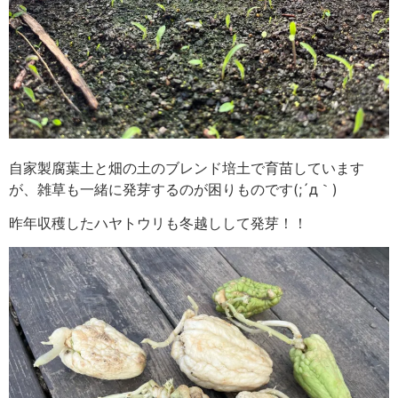
自家製腐葉土と畑の土のブレンド培土で育苗しています
が、雑草も一緒に発芽するのが困りものです(;´д｀)
昨年収穫したハヤトウリも冬越しして発芽！！