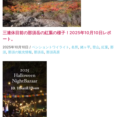
三連休目前の那須岳の紅葉の様子！2025年10月10日レポ
ート。
2025年10月10日
/
ペンショントワイライト
,
名所
,
姥ヶ平
,
登山
,
紅葉
,
那
須
,
那須の観光情報
,
那須岳
,
那須高原