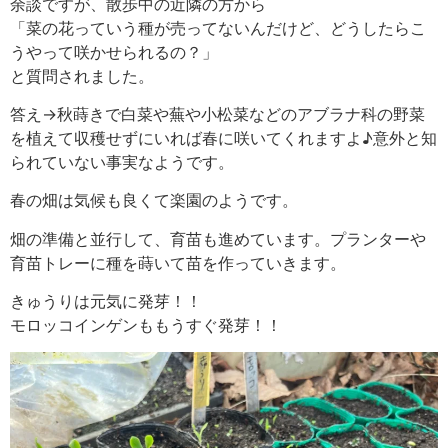
余談ですが、散歩中の近隣の方から
「菜の花っていう種が売ってないんだけど、どうしたらこ
うやって咲かせられるの？」
と質問されました。
答え→秋蒔きで白菜や蕪や小松菜などのアブラナ科の野菜
を植えて収穫せずにいれば春に咲いてくれますよ♪意外と知
られていない事実なようです。
春の畑は気候も良くて楽園のようです。
畑の準備と並行して、育苗も進めています。プランターや
育苗トレーに種を蒔いて苗を作っていきます。
きゅうりは元気に発芽！！
モロッコインゲンももうすぐ発芽！！