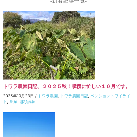
-新着記事一覧-
トワラ農園日記、２０２５秋！収穫に忙しい１０月です。
2025年10月23日
/
トワラ農園
,
トワラ農園日記
,
ペンショントワイライ
ト
,
那須
,
那須高原