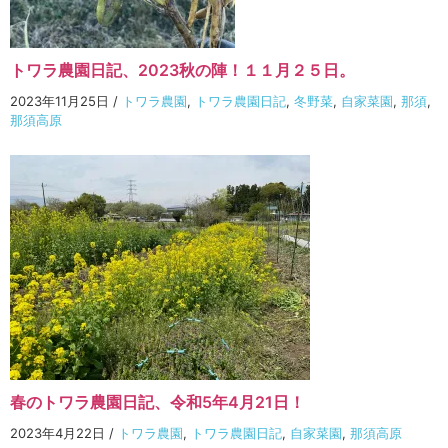
トワラ農園日記、2023秋の陣！１１月２５日。
2023年11月25日
/
トワラ農園
,
トワラ農園日記
,
冬野菜
,
自家菜園
,
那須
,
那須高原
春のトワラ農園日記、令和5年4月21日！
2023年4月22日
/
トワラ農園
,
トワラ農園日記
,
自家菜園
,
那須高原