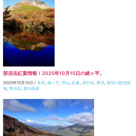
那須岳紅葉情報！2025年10月15日の姥ヶ平。
2025年10月15日
/
名所
,
姥ヶ平
,
登山
,
紅葉
,
茶臼岳
,
那須
,
那須の観光情
報
,
那須岳
,
那須高原