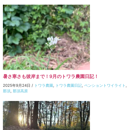
暑さ寒さも彼岸まで！9月のトワラ農園日記！
2025年9月24日
/
トワラ農園
,
トワラ農園日記
,
ペンショントワイライト
,
那須
,
那須高原