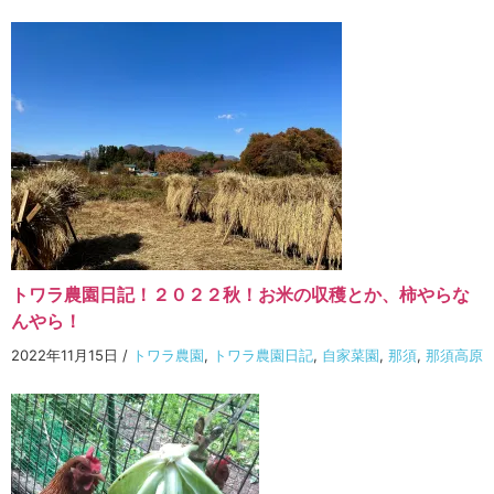
トワラ農園日記！２０２２秋！お米の収穫とか、柿やらな
んやら！
2022年11月15日
/
トワラ農園
,
トワラ農園日記
,
自家菜園
,
那須
,
那須高原