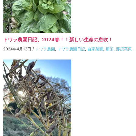
トワラ農園日記、2024春！！新しい生命の息吹！
2024年4月13日
/
トワラ農園
,
トワラ農園日記
,
自家菜園
,
那須
,
那須高原