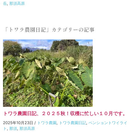
岳
,
那須高原
「トワラ農園日記」カテゴリーの記事
トワラ農園日記、２０２５秋！収穫に忙しい１０月です。
2025年10月23日
/
トワラ農園
,
トワラ農園日記
,
ペンショントワイライ
ト
,
那須
,
那須高原