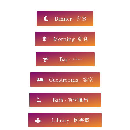
Dinner - 夕食
Morning -朝食
Bar - バー
Guestrooms - 客室
Bath - 貸切風呂
Library - 図書室