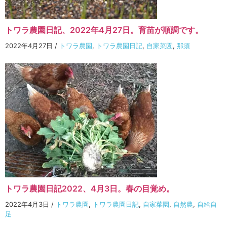
トワラ農園日記、2022年4月27日。育苗が順調です。
2022年4月27日
/
トワラ農園
,
トワラ農園日記
,
自家菜園
,
那須
トワラ農園日記2022、4月3日。春の目覚め。
2022年4月3日
/
トワラ農園
,
トワラ農園日記
,
自家菜園
,
自然農
,
自給自
足