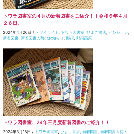
トワラ図書室の４月の新着図書をご紹介！！令和６年４月
２６日。
2024年4月26日
/
トワイライト
,
トワラ図書室
,
ひよこ書店
,
ペンション
,
新着図書
,
新着図書入荷のお知らせ
,
那須
,
那須高原
トワラ図書室、24年三月度新着図書のご紹介！！
2024年3月18日
/
トワラ図書室
,
ひよこ書店
,
新着図書
,
新着図書入荷の