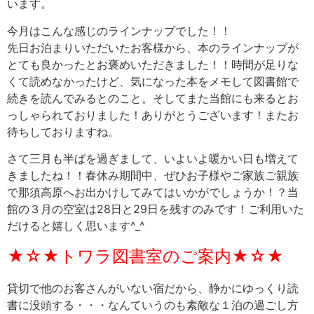
います。
今月はこんな感じのラインナップでした！！
先日お泊まりいただいたお客様から、本のラインナップが
とても良かったとお褒めいただきました！！時間が足りな
くて読めなかったけど、気になった本をメモして図書館で
続きを読んでみるとのこと。そしてまた当館にも来るとお
っしゃられておりました！ありがとうございます！またお
待ちしておりますね。
さて三月も半ばを過ぎまして、いよいよ暖かい日も増えて
きましたね！！春休み期間中、ぜひお子様やご家族ご親族
で那須高原へお出かけしてみてはいかがでしょうか！？当
館の３月の空室は28日と29日を残すのみです！ご利用いた
だけると嬉しく思います^_^
★☆★トワラ図書室のご案内★☆★
貸切で他のお客さんがいない宿だから、静かにゆっくり読
書に没頭する・・・なんていうのも素敵な１泊の過ごし方