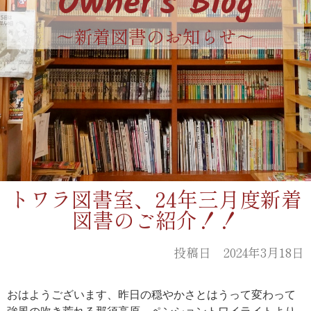
Owner's Blog
〜新着図書のお知らせ〜
トワラ図書室、24年三月度新着
図書のご紹介！！
投稿日 2024年3月18日
おはようございます、昨日の穏やかさとはうって変わって
強風の吹き荒れる那須高原、ペンショントワイライトより