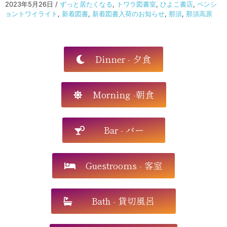
2023年5月26日
/
ずっと居たくなる
,
トワラ図書室
,
ひよこ書店
,
ペンシ
ョントワイライト
,
新着図書
,
新着図書入荷のお知らせ
,
那須
,
那須高原
Dinner - 夕食
Morning -朝食
Bar - バー
Guestrooms - 客室
Bath - 貸切風呂