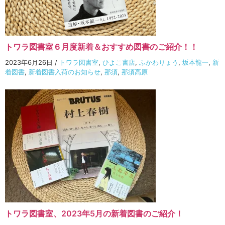
トワラ図書室６月度新着＆おすすめ図書のご紹介！！
2023年6月26日
/
トワラ図書室
,
ひよこ書店
,
ふかわりょう
,
坂本龍一
,
新
着図書
,
新着図書入荷のお知らせ
,
那須
,
那須高原
トワラ図書室、2023年5月の新着図書のご紹介！