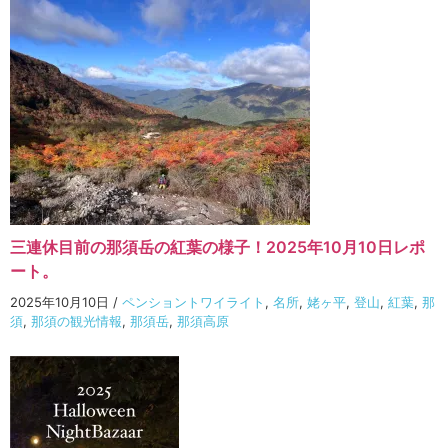
三連休目前の那須岳の紅葉の様子！2025年10月10日レポ
ート。
2025年10月10日
/
ペンショントワイライト
,
名所
,
姥ヶ平
,
登山
,
紅葉
,
那
須
,
那須の観光情報
,
那須岳
,
那須高原