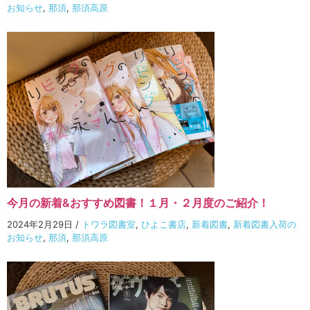
お知らせ
,
那須
,
那須高原
今月の新着&おすすめ図書！１月・２月度のご紹介！
2024年2月29日
/
トワラ図書室
,
ひよこ書店
,
新着図書
,
新着図書入荷の
お知らせ
,
那須
,
那須高原