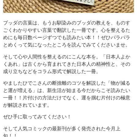
ブッダの言葉は、もうお馴染みのブッダの教えを、ものす
ごくわかりやすい言葉で翻訳した一冊です。心を整えるた
めにも毎日数ページずつでも読みたい本！！ぜひパラパラ
とめくって気になったところを読んでみてくださいませ。
そして心や人間性を整えるのにこんな本を。「日本人よか
くあれ」は古くから育まれてきた日本人の精神性と、その
成り立ちなどをコラム形式で解説した一冊。
やましたひでこさんの断捨離のコツを解説した「物が減る
と運が増える」は、新生活が始まる今だからこそ読みたい
一冊！！片付けの方法だけでなく、運を掴む片付けの極意
が解説されています。
ぜひ手に取ってみてください！
そして人気コミックの最新刊が多く発売された今月上
旬！！