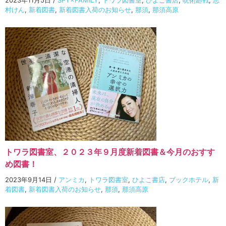
村けん
,
新着図書
,
新着図書入荷のお知らせ
,
那須
,
那須高原
トワラ図書室、２０２３年９月度新着図書＆今月のおすす
め図書！
2023年9月14日
/
アンミカ
,
トワラ図書室
,
ひよこ書店
,
ブックホテル
,
新
着図書
,
新着図書入荷のお知らせ
,
那須
,
那須高原