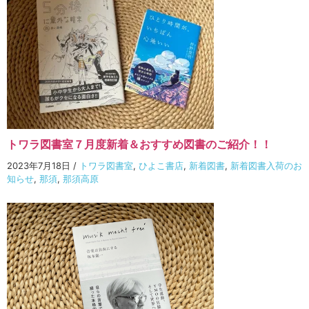
トワラ図書室７月度新着＆おすすめ図書のご紹介！！
2023年7月18日
/
トワラ図書室
,
ひよこ書店
,
新着図書
,
新着図書入荷のお
知らせ
,
那須
,
那須高原