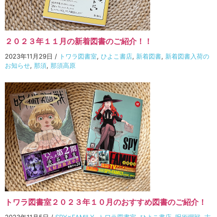
２０２３年１１月の新着図書のご紹介！！
2023年11月29日
/
トワラ図書室
,
ひよこ書店
,
新着図書
,
新着図書入荷の
お知らせ
,
那須
,
那須高原
トワラ図書室２０２３年１０月のおすすめ図書のご紹介！
2023年11月5日
/
SPY×FAMILY
,
トワラ図書室
,
ひよこ書店
,
呪術廻戦
,
志