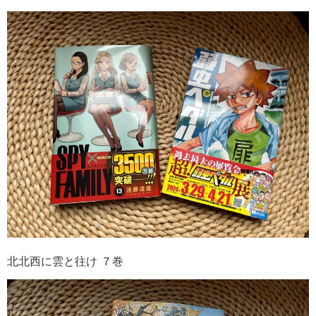
北北西に雲と往け ７巻