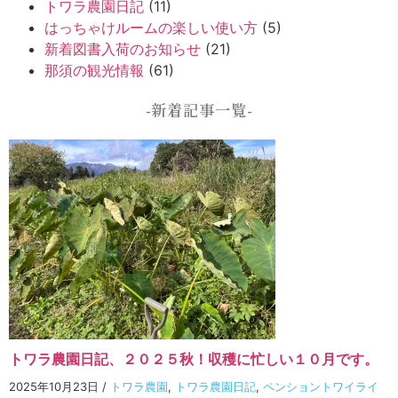
トワラ農園日記
(11)
はっちゃけルームの楽しい使い方
(5)
新着図書入荷のお知らせ
(21)
那須の観光情報
(61)
-新着記事一覧-
トワラ農園日記、２０２５秋！収穫に忙しい１０月です。
2025年10月23日
/
トワラ農園
,
トワラ農園日記
,
ペンショントワイライ