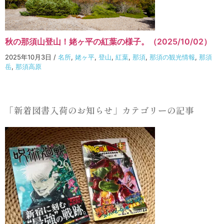
秋の那須山登山！姥ヶ平の紅葉の様子。（2025/10/02）
2025年10月3日
/
名所
,
姥ヶ平
,
登山
,
紅葉
,
那須
,
那須の観光情報
,
那須
岳
,
那須高原
「新着図書入荷のお知らせ」カテゴリーの記事