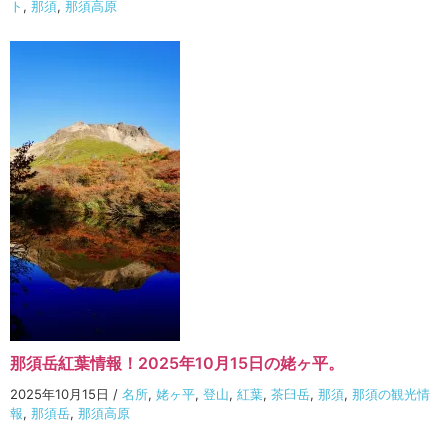
ト
,
那須
,
那須高原
那須岳紅葉情報！2025年10月15日の姥ヶ平。
2025年10月15日
/
名所
,
姥ヶ平
,
登山
,
紅葉
,
茶臼岳
,
那須
,
那須の観光情
報
,
那須岳
,
那須高原