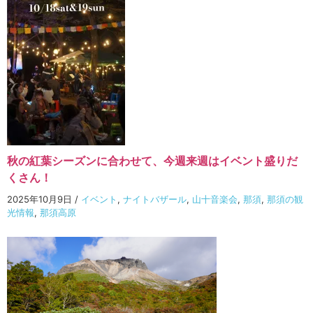
秋の紅葉シーズンに合わせて、今週来週はイベント盛りだ
くさん！
2025年10月9日
/
イベント
,
ナイトバザール
,
山十音楽会
,
那須
,
那須の観
光情報
,
那須高原